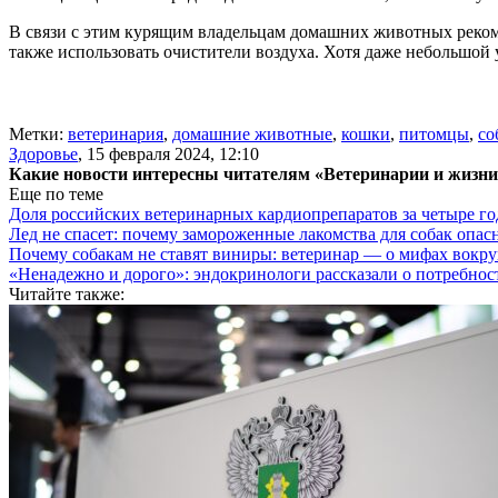
В связи с этим курящим владельцам домашних животных рекоме
также использовать очистители воздуха. Хотя даже небольшой
Метки:
ветеринария
,
домашние животные
,
кошки
,
питомцы
,
со
Здоровье
,
15 февраля 2024, 12:10
Какие новости интересны читателям «Ветеринарии и жизн
Еще по теме
Доля российских ветеринарных кардиопрепаратов за четыре го
Лед не спасет: почему замороженные лакомства для собак опас
Почему собакам не ставят виниры: ветеринар — о мифах вокру
«Ненадежно и дорого»: эндокринологи рассказали о потребнос
Читайте также: