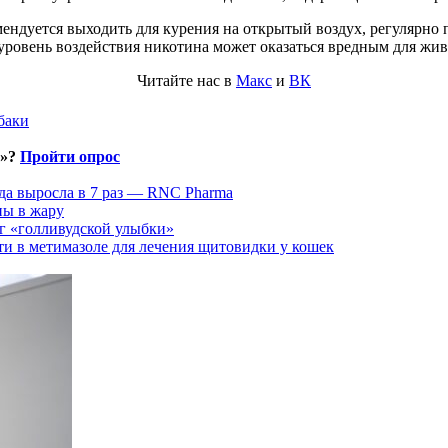
ндуется выходить для курения на открытый воздух, регулярно 
 уровень воздействия никотина может оказаться вредным для жи
Читайте нас в
Макс
и
ВК
баки
и»?
Пройти опрос
да выросла в 7 раз — RNC Pharma
ны в жару
г «голливудской улыбки»
ти в метимазоле для лечения щитовидки у кошек