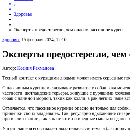
-
Здоровье
-
Эксперты предостерегли, чем опасно пассивное курен...
Здоровье
15 февраля 2024, 12:10
Эксперты предостерегли, чем 
Автор:
Ксения Рахманова
Тесный контакт с курящими людьми может иметь серьезные пос
С пассивным курением связывают развитие у собак рака мочево
частности, шотландские терьеры, живущие с курящими хозяевам
собак с длинной мордой, таких как колли, а рак легких чаще в
Отмечается, что пассивное курение опасно не только для соба
привычки своих владельцев. Так, регулярно вдыхающие сигар
при вылизывании, так как никотин и вредные смолы оседают н
У птиц чаще всего страдает дыхательная система, а благополу