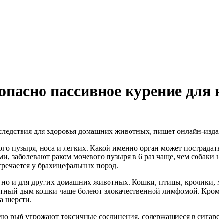
опасно пассивное курение для 
ледствия для здоровья домашних животных, пишет онлайн-издан
го пузыря, носа и легких. Какой именно орган может пострадат
и, заболевают раком мочевого пузыря в 6 раз чаще, чем собаки 
стречается у брахицефальных пород.
к, но и для других домашних животных. Кошки, птицы, кролики,
етный дым кошки чаще болеют злокачественной лимфомой. Кром
а шерсти.
чию рыб угрожают токсичные соединения, содержащиеся в сигаре