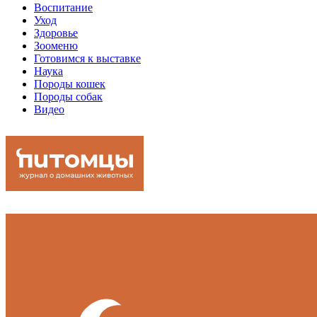
Воспитание
Уход
Здоровье
Зооменю
Готовимся к выставке
Наука
Породы кошек
Породы собак
Видео