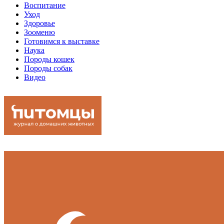
Воспитание
Уход
Здоровье
Зооменю
Готовимся к выставке
Наука
Породы кошек
Породы собак
Видео