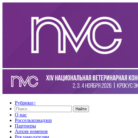
Рубрики
>
Найти
О нас
Россельхознадзор
Партнеры
Архив номеров
Рекламодателям