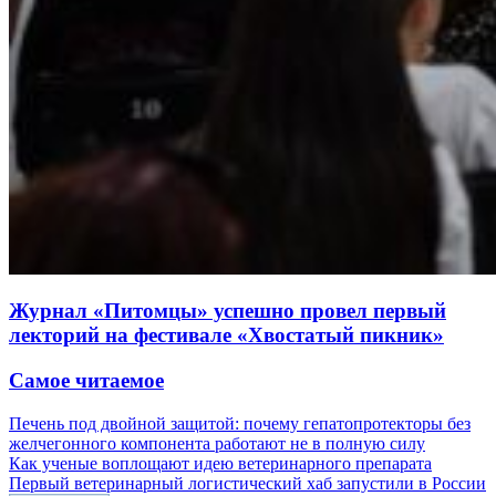
Журнал «Питомцы» успешно провел первый
лекторий на фестивале «Хвостатый пикник»
Самое читаемое
Печень под двойной защитой: почему гепатопротекторы без
желчегонного компонента работают не в полную силу
Как ученые воплощают идею ветеринарного препарата
Первый ветеринарный логистический хаб запустили в России