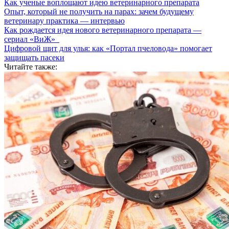
Как ученые воплощают идею ветеринарного препарата
Опыт, который не получить на парах: зачем будущему
ветеринару практика — интервью
Как рождается идея нового ветеринарного препарата —
сериал «ВиЖ»
Цифровой щит для улья: как «Портал пчеловода» помогает
защищать пасеки
Читайте также: