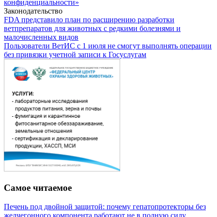
конфиденциальности»
Законодательство
FDA представило план по расширению разработки
ветпрепаратов для животных с редкими болезнями и
малочисленных видов
Пользователи ВетИС с 1 июля не смогут выполнять операции
без привязки учетной записи к Госуслугам
Самое читаемое
Печень под двойной защитой: почему гепатопротекторы без
желчегонного компонента работают не в полную силу