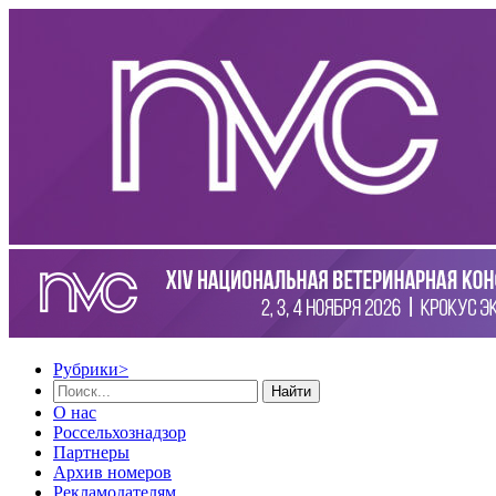
Рубрики
>
Найти
О нас
Россельхознадзор
Партнеры
Архив номеров
Рекламодателям