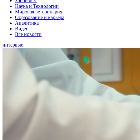
Зообизнес
Наука и Технологии
Мировая ветеринария
Образование и карьера
Аналитика
Видео
Все новости
интервью