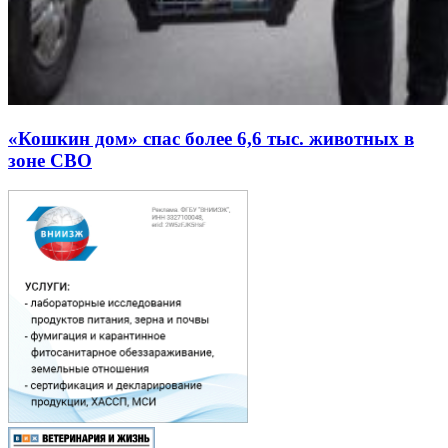
«Кошкин дом» спас более 6,6 тыс. животных в
зоне СВО