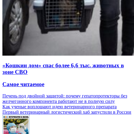
«Кошкин дом» спас более 6,6 тыс. животных в
зоне СВО
Самое читаемое
Печень под двойной защитой: почему гепатопротекторы без
желчегонного компонента работают не в полную силу
Как ученые воплощают идею ветеринарного препарата
Первый ветеринарный логистический хаб запустили в России