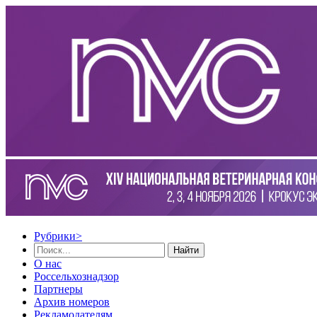
Рубрики
>
Найти
О нас
Россельхознадзор
Партнеры
Архив номеров
Рекламодателям