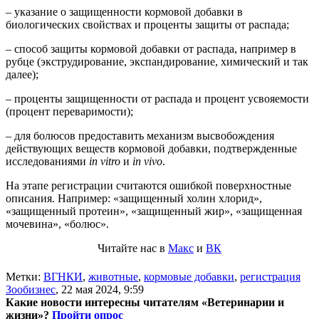
– указание о защищенности кормовой добавки в
биологических свойствах и проценты защиты от распада;
– способ защиты кормовой добавки от распада, например в
рубце (экструдирование, экспандирование, химический и так
далее);
– проценты защищенности от распада и процент усвояемости
(процент переваримости);
– для болюсов предоставить механизм высвобождения
действующих веществ кормовой добавки, подтвержденные
исследованиями
in vitro
и
in vivo
.
На этапе регистрации считаются ошибкой поверхностные
описания. Например: «защищенный холин хлорид»,
«защищенный протеин», «защищенный жир», «защищенная
мочевина», «болюс».
Читайте нас в
Макс
и
ВК
Метки:
ВГНКИ
,
животные
,
кормовые добавки
,
регистрация
Зообизнес
,
22 мая 2024, 9:59
Какие новости интересны читателям «Ветеринарии и
жизни»?
Пройти опрос