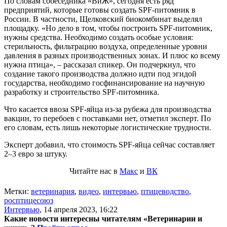
По словам собеседника «ВиЖ», сегодня есть ряд
предприятий, которые готовы создать SPF-питомник в
России. В частности, Щелковский биокомбинат выделял
площадку. «Но дело в том, чтобы построить SPF-питомник,
нужны средства. Необходимо создать особые условия:
стерильность, фильтрацию воздуха, определенные уровни
давления в разных производственных зонах. И плюс ко всему
нужна птица», – рассказал спикер. Он подчеркнул, что
создание такого производства должно идти под эгидой
государства, необходимо госфинансирование на научную
разработку и строительство SPF-питомника.
Что касается ввоза SPF-яйца из-за рубежа для производства
вакцин, то перебоев с поставками нет, отметил эксперт. По
его словам, есть лишь некоторые логистические трудности.
Эксперт добавил, что стоимость SPF-яйца сейчас составляет
2–3 евро за штуку.
Читайте нас в
Макс
и
ВК
Метки:
ветеринария
,
видео
,
интервью
,
птицеводство
,
росптицесоюз
Интервью
,
14 апреля 2023, 16:22
Какие новости интересны читателям «Ветеринарии и