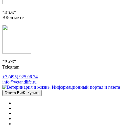
"ВиЖ"
ВКонтакте
"ВиЖ"
Telegram
+7 (495) 925 06 34
info@vetandlife.ru
Газета ВиЖ. Купить