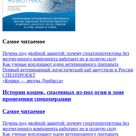
Самое читаемое
Печень под двойной защитой: почему гепатопротекторы без
желчегонного компонента работают не в полную силу
Как ученые воплощают идею ветеринарного препарата
Первый ветеринарный логистический хаб запустили в России
СПЕЦПРОЕКТ
«Кошки — звезды Донбасса»
Истории кошек, спасенных из-под огня в зоне
проведения спецоперации
Самое читаемое
Печень под двойной защитой: почему гепатопротекторы без
желчегонного компонента работают не в полную силу
Как ученые воплощают идею ветеринарного препарата