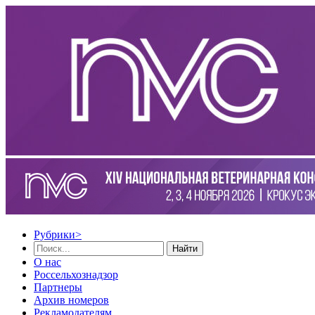
Рубрики
>
Найти
О нас
Россельхознадзор
Партнеры
Архив номеров
Рекламодателям