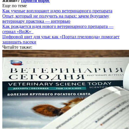
жизни»?
Пройти опрос
Еще по теме
Как ученые воплощают идею ветеринарного препарата
Опыт, который не получить на парах: зачем будущему
ветеринару практика — интервью
Как рождается идея нового ветеринарного препарата —
сериал «ВиЖ»
Цифровой щит для улья: как «Портал пчеловода» помогает
защищать пасеки
Читайте также: