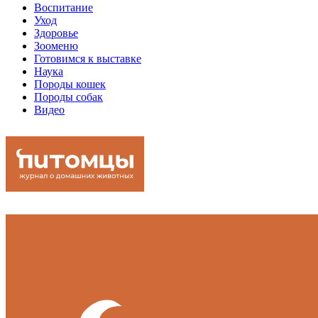
Воспитание
Уход
Здоровье
Зооменю
Готовимся к выставке
Наука
Породы кошек
Породы собак
Видео