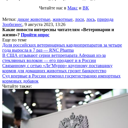
Читайте нас в
Макс
и
ВК
Метки:
дикие животные
,
животные
,
лоси
,
лось
,
природа
Зообизнес
,
9 августа 2023, 13:26
Какие новости интересны читателям «Ветеринарии и
жизни»?
Пройти опрос
Еще по теме
Доля российских ветеринарных кардиопрепаратов за четыре
года выросла в 7 раз — RNC Pharma
В США отзывают серии ветпрепарата Adequan из-за
стеклянных волокон — его продают и в России
Связанному с сетью «Ле’Муррр» крупному поставщику
кормов для домашних животных грозит банкротство
Суд впервые в России отменил госрегистрацию импортных
кормовых добавок
Читайте также: