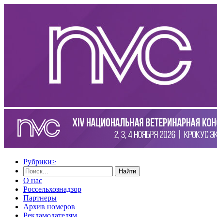
Рубрики
>
Найти
О нас
Россельхознадзор
Партнеры
Архив номеров
Рекламодателям