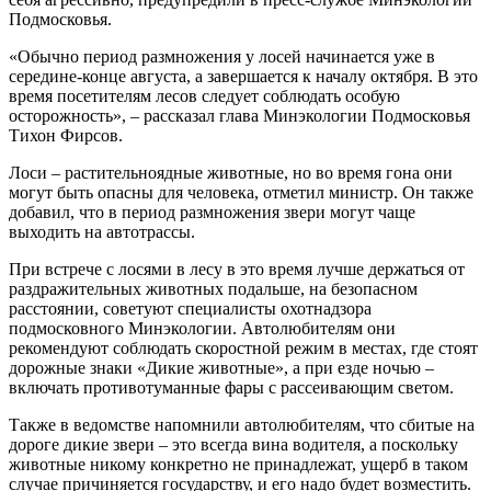
Подмосковья.
«Обычно период размножения у лосей начинается уже в
середине-конце августа, а завершается к началу октября. В это
время посетителям лесов следует соблюдать особую
осторожность», – рассказал глава Минэкологии Подмосковья
Тихон Фирсов.
Лоси – растительноядные животные, но во время гона они
могут быть опасны для человека, отметил министр. Он также
добавил, что в период размножения звери могут чаще
выходить на автотрассы.
При встрече с лосями в лесу в это время лучше держаться от
раздражительных животных подальше, на безопасном
расстоянии, советуют специалисты охотнадзора
подмосковного Минэкологии. Автолюбителям они
рекомендуют соблюдать скоростной режим в местах, где стоят
дорожные знаки «Дикие животные», а при езде ночью –
включать противотуманные фары с рассеивающим светом.
Также в ведомстве напомнили автолюбителям, что сбитые на
дороге дикие звери – это всегда вина водителя, а поскольку
животные никому конкретно не принадлежат, ущерб в таком
случае причиняется государству, и его надо будет возместить.