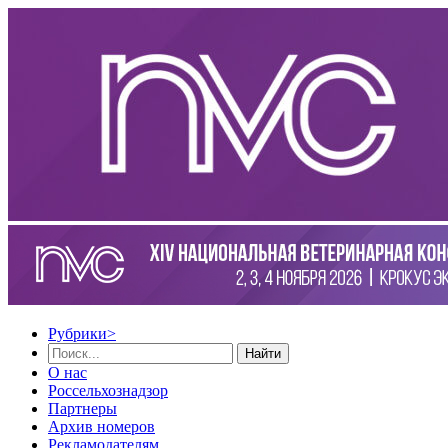
Рубрики
>
Найти
О нас
Россельхознадзор
Партнеры
Архив номеров
Рекламодателям