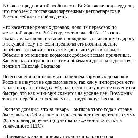
В Союзе предприятий зообизнеса «ВиЖ» также подтвердили,
что проблем с поставками зарубежных ветпрепаратов в
Россию сейчас не наблюдается.
Что касается кормовых добавок, доля их перевозок по
железной дороге в 2017 году составляла 40%. «Сложно
сказать, какая доля поставок приходилась на железную дорогу
в текущем году, но, если предполагать возникновение
перебоев, это может быть уже довольно чувствительно.
Объемы в отношении кормовых добавок весьма приличные.
Загрузить автотранспорт этими объемами довольно дорого», –
пояснил Николай Беспалов.
По его мнению, проблемы с наличием кормовых добавок в
России начнутся не одномоментно, так как у импортеров есть
запас товара на складах. «Однако, если ситуация не изменится
быстро, это как минимум скажется на уровне цен. Возможны
также и перебои с поставками», – подчеркнул Беспалов.
Эксперт добавил, что за январь – октябрь этого года в страну
было ввезено 26 миллионов упаковок ветпрепаратов на сумму
26,5 миллиарда рублей (с учетом таможенной очистки и
уплаченного НДС).
«Динамика к аналогичному периоду прошлого года