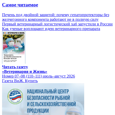
Самое читаемое
Печень под двойной защитой: почему гепатопротекторы без
желчегонного компонента работают не в полную силу
Первый ветеринарный логистический хаб запустили в России
Как ученые воплощают идею ветеринарного препарата
Читать газету
«Ветеринария и Жизнь»
Номер 07–08 (110–111) июль–август 2026
Газета ВиЖ. Купить