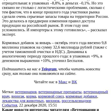
отрицательная: в упаковках –8,8%, в деньгах –0,1%. Но это
связано не столько с логистическими проблемами, сколько с
тем фактом, что в конце прошлого года участники рынка
сделали очень серьезные запасы товара на территории России.
Это делалось в преддверии изменения правил доступа
продукции на российский рынок. В этом году они
усложнились. И импортеры к этому готовились», – рассказал
эксперт.
Кормовых добавок за январь – октябрь этого года ввезено 9,8
миллиона упаковок на сумму 32,6 миллиарда рублей (также с
учетом таможенной очистки и НДС). Динамика к
аналогичному периоду прошлого года: в упаковках +9%, в
денежном выражении +10%, уточнил Беспалов.
Подпишитесь на нас в
Telegram
, чтобы читать новости
сразу, как только они появляются на сайте.
Читайте нас в
Макс
и
ВК
Метки:
ветеринария
,
ветеринарные препараты
,
ветеринарный
врач
,
вниизж
,
корма
,
кормовой союз
,
кормовые добавки
,
лекарства для животных
,
михнюк
,
россельхознадзор
События
,
22 декабря 2020, 15:51
Какие новости интересны читателям «Ветеринарии и