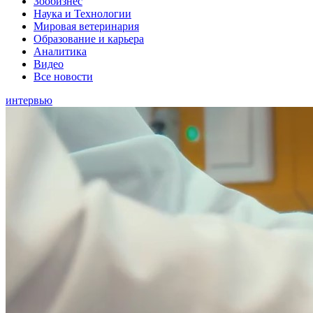
Зообизнес
Наука и Технологии
Мировая ветеринария
Образование и карьера
Аналитика
Видео
Все новости
интервью