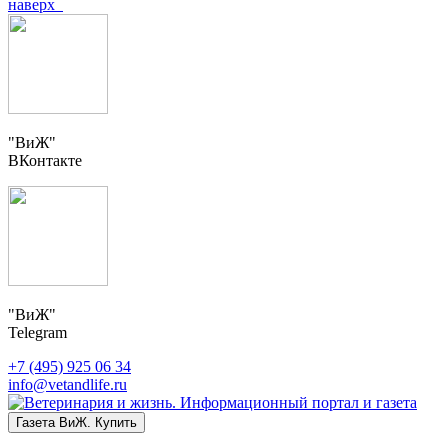
наверх
"ВиЖ"
ВКонтакте
"ВиЖ"
Telegram
+7 (495) 925 06 34
info@vetandlife.ru
Газета ВиЖ. Купить