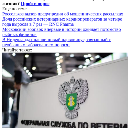
жизни»?
Пройти опрос
Еще по теме
Россельхознадзор предупредил об мошеннических рассылках
Доля российских ветеринарных кардиопрепаратов за четыре
года выросла в 7 раз — RNC Pharma
Московский зоопарк впервые в истории ожидает потомство
рыбных филинов
В Нидерландах нашли новый парвовирус, связанный с
необычным заболеванием поросят
Читайте также: