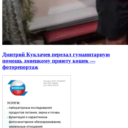
Дмитрий Куклачев передал гуманитарную
помощь донецкому приюту кошек —
фоторепортаж