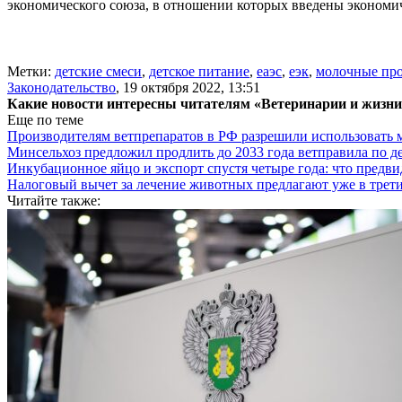
экономического союза, в отношении которых введены экономи
Метки:
детские смеси
,
детское питание
,
еаэс
,
еэк
,
молочные пр
Законодательство
,
19 октября 2022, 13:51
Какие новости интересны читателям «Ветеринарии и жизн
Еще по теме
Производителям ветпрепаратов в РФ разрешили использовать
Минсельхоз предложил продлить до 2033 года ветправила по д
Инкубационное яйцо и экспорт спустя четыре года: что предви
Налоговый вычет за лечение животных предлагают уже в трети
Читайте также: