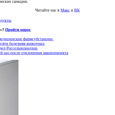
ческие санкции.
Читайте нас в
Макс
и
ВК
одукты
и»?
Пройти опрос
 медицинские фармсубстанции
есяти болезням животных
дел Россельхознадзор
й раз после отклонения законопроекта