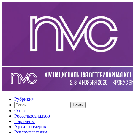
Рубрики
>
Найти
О нас
Россельхознадзор
Партнеры
Архив номеров
Рекламодателям