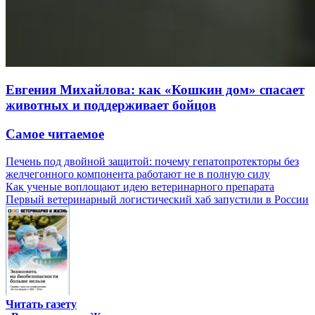
Евгения Михайлова: как «Кошкин дом» спасает
животных и поддерживает бойцов
Самое читаемое
Печень под двойной защитой: почему гепатопротекторы без
желчегонного компонента работают не в полную силу
Как ученые воплощают идею ветеринарного препарата
Первый ветеринарный логистический хаб запустили в России
Читать газету