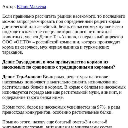
Автор:
Юлия Макеева
Если правильно рассчитать рацион насекомого, то последнего
можно запрограммировать под определенный рецепт корма –
диетический или лечебный. Белок из насекомых лучше всего
подходит в качестве специализированного питания для
животных, уверен Денис Тер-Акопов, генеральный директор
ООО «ОНТО» – российской компании, которая производит
корма из сверчков, мух черная львинка и туркменских
тараканов.
Денис Эдуардович, в чем преимущества кормов из
насекомых по сравнению с традиционными кормами?
Денис Тер-Акопов:
Во-первых, рецептуры на основе
насекомых позволяют значительно снизить использование
растительных белков в кормах. В корме с белком из насекомых
используется гораздо меньше растительной муки, а значит, и
содержание такого белка ниже.
Кроме того, белок из насекомых усваивается на 97%, в разы
превосходя конкурентов, особенно растительные белки.
Помимо этого, назову еще богатый омега-3 и омега-6
жирными кислотами, витаминами и минералами состав.