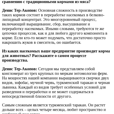
сравнению с традиционными кормами из мяса?
Денис Тер-Акопов:
Основная сложность в производстве
таких кормов состоит в переработке насекомых в белково-
липидный концентрат. Это многоуровневый процесс,
включающий выращивание, сбор, высушивание и
переработку насекомых. Иными словами, требуются те же
цепочки процессов, как и для любого другого компонента в
корме. Если кто-то может подумать, что достаточно просто
накрошить жуков в смеситель, он ошибается.
Из каких насекомых ваше предприятие производит корма
для животных? Расскажите о самом процессе
производства.
Денис Тер-Акопов:
Сегодня мы представляем собой
конгломерат из трех крупных по меркам энтомологии ферм.
На мощностях нашей компании выращиваются сверчки двух
видов, зофобас, мучной червь, туркменский таракан и черная
львинка. Каждый из видов требует особенных условий для
разведения и переработки и не может содержаться в
непосредственной близости от другого.
Самым сложным является туркменский таракан. Он растет
дольше всех – целых четыре месяца, любит пространство и