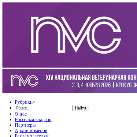
Рубрики
>
Найти
О нас
Россельхознадзор
Партнеры
Архив номеров
Рекламодателям