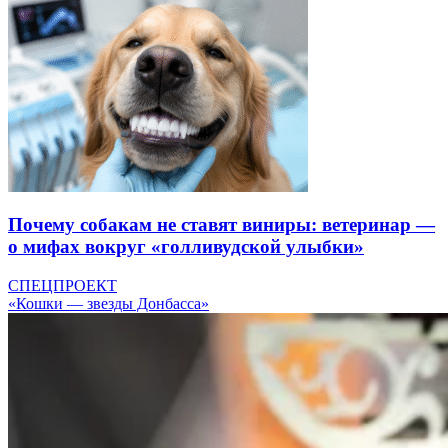
Почему собакам не ставят виниры: ветеринар —
о мифах вокруг «голливудской улыбки»
СПЕЦПРОЕКТ
«Кошки — звезды Донбасса»