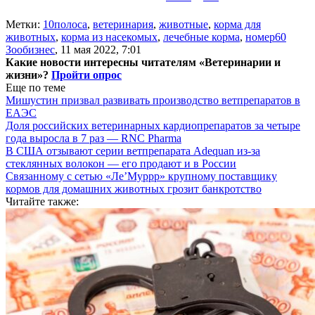
Метки:
10полоса
,
ветеринария
,
животные
,
корма для
животных
,
корма из насекомых
,
лечебные корма
,
номер60
Зообизнес
,
11 мая 2022, 7:01
Какие новости интересны читателям «Ветеринарии и
жизни»?
Пройти опрос
Еще по теме
Мишустин призвал развивать производство ветпрепаратов в
ЕАЭС
Доля российских ветеринарных кардиопрепаратов за четыре
года выросла в 7 раз — RNC Pharma
В США отзывают серии ветпрепарата Adequan из-за
стеклянных волокон — его продают и в России
Связанному с сетью «Ле’Муррр» крупному поставщику
кормов для домашних животных грозит банкротство
Читайте также: