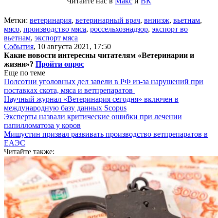
Читайте нас в
Макс
и
ВК
Метки:
ветеринария
,
ветеринарный врач
,
вниизж
,
вьетнам
,
мясо
,
производство мяса
,
россельхознадзор
,
экспорт во
вьетнам
,
экспорт мяса
События
,
10 августа 2021, 17:50
Какие новости интересны читателям «Ветеринарии и
жизни»?
Пройти опрос
Еще по теме
Полсотни уголовных дел завели в РФ из-за нарушений при
поставках скота, мяса и ветпрепаратов
Научный журнал «Ветеринария сегодня» включен в
международную базу данных Scopus
Эксперты назвали критические ошибки при лечении
папилломатоза у коров
Мишустин призвал развивать производство ветпрепаратов в
ЕАЭС
Читайте также: