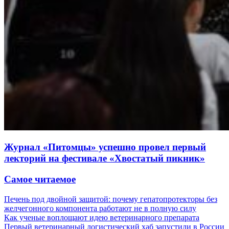
Журнал «Питомцы» успешно провел первый
лекторий на фестивале «Хвостатый пикник»
Самое читаемое
Печень под двойной защитой: почему гепатопротекторы без
желчегонного компонента работают не в полную силу
Как ученые воплощают идею ветеринарного препарата
Первый ветеринарный логистический хаб запустили в России