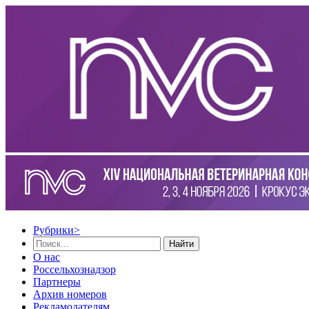
Рубрики
>
Найти
О нас
Россельхознадзор
Партнеры
Архив номеров
Рекламодателям