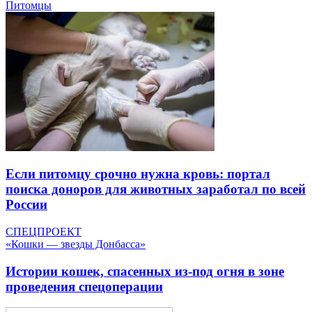
Питомцы
Если питомцу срочно нужна кровь: портал
поиска доноров для животных заработал по всей
России
СПЕЦПРОЕКТ
«Кошки — звезды Донбасса»
Истории кошек, спасенных из-под огня в зоне
проведения спецоперации