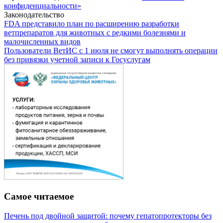
конфиденциальности»
Законодательство
FDA представило план по расширению разработки
ветпрепаратов для животных с редкими болезнями и
малочисленных видов
Пользователи ВетИС с 1 июля не смогут выполнять операции
без привязки учетной записи к Госуслугам
Самое читаемое
Печень под двойной защитой: почему гепатопротекторы без