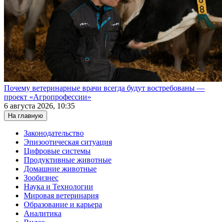
Почему ветеринарные врачи всегда будут востребованы —
проект «Агропрофессии»
6 августа 2026, 10:35
На главную
Законодательство
Эпизоотическая ситуация
Цифровые системы
Продуктивные животные
Домашние животные
Зообизнес
Наука и Технологии
Мировая ветеринария
Образование и карьера
Аналитика