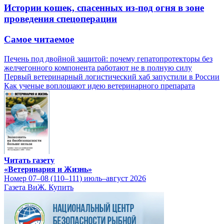
Истории кошек, спасенных из-под огня в зоне
проведения спецоперации
Самое читаемое
Печень под двойной защитой: почему гепатопротекторы без
желчегонного компонента работают не в полную силу
Первый ветеринарный логистический хаб запустили в России
Как ученые воплощают идею ветеринарного препарата
Читать газету
«Ветеринария и Жизнь»
Номер 07–08 (110–111) июль–август 2026
Газета ВиЖ. Купить