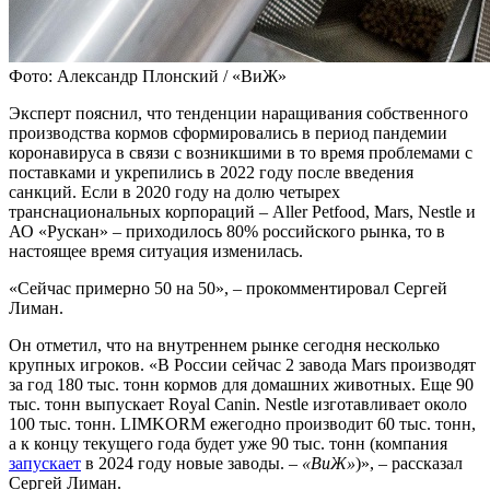
Фото: Александр Плонский / «ВиЖ»
Эксперт пояснил, что тенденции наращивания собственного
производства кормов сформировались в период пандемии
коронавируса в связи с возникшими в то время проблемами с
поставками и укрепились в 2022 году после введения
санкций. Если в 2020 году на долю четырех
транснациональных корпораций – Aller Petfood, Mars, Nestle и
АО «Рускан» – приходилось 80% российского рынка, то в
настоящее время ситуация изменилась.
«Сейчас примерно 50 на 50», – прокомментировал Сергей
Лиман.
Он отметил, что на внутреннем рынке сегодня несколько
крупных игроков. «В России сейчас 2 завода Mars производят
за год 180 тыс. тонн кормов для домашних животных. Еще 90
тыс. тонн выпускает Royal Canin. Nestlе изготавливает около
100 тыс. тонн. LIMKORM ежегодно производит 60 тыс. тонн,
а к концу текущего года будет уже 90 тыс. тонн (компания
запускает
в 2024 году новые заводы. –
«ВиЖ»
)», – рассказал
Сергей Лиман.