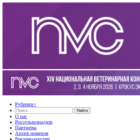
Рубрики
>
Найти
О нас
Россельхознадзор
Партнеры
Архив номеров
Рекламодателям