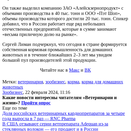
Он также выделил компанию ЗАО «Алейскзернопродукт» с
объемами производства в 40 тыс. тонн и ООО «Пэт Шоп»,
объемы производства которого достигли 20 тыс. тонн. Спикер
добавил, что в России работает еще ряд небольших
отечественных предприятий, которые в сумме занимают
«весьма приличную долю на рынке».
Сергей Лиман подчеркнул, что сегодня в стране формируется
собственная кормовая промышленность для домашних
животных и в течение ближайших 2–3 лет мы увидим
большой пул производителей этой продукции.
Читайте нас в
Макс
и
ВК
Метки:
ветеринария
,
зообизнес
,
корма
,
корма для домашних
животных
Зообизнес
,
22 февраля 2024, 11:16
Какие новости интересны читателям «Ветеринарии и
жизни»?
Пройти опрос
Еще по теме
Доля российских ветеринарных кардиопрепаратов за четыре
года выросла в 7 раз — RNC Pharma
В США отзывают серии ветпрепарата Adequan из-за
стеклянных волокон — его продают и в России