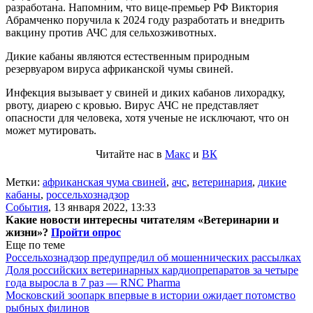
разработана. Напомним, что вице-премьер РФ Виктория
Абрамченко поручила к 2024 году разработать и внедрить
вакцину против АЧС для сельхозживотных.
Дикие кабаны являются естественным природным
резервуаром вируса африканской чумы свиней.
Инфекция вызывает у свиней и диких кабанов лихорадку,
рвоту, диарею с кровью. Вирус АЧС не представляет
опасности для человека, хотя ученые не исключают, что он
может мутировать.
Читайте нас в
Макс
и
ВК
Метки:
африканская чума свиней
,
ачс
,
ветеринария
,
дикие
кабаны
,
россельхознадзор
События
,
13 января 2022, 13:33
Какие новости интересны читателям «Ветеринарии и
жизни»?
Пройти опрос
Еще по теме
Россельхознадзор предупредил об мошеннических рассылках
Доля российских ветеринарных кардиопрепаратов за четыре
года выросла в 7 раз — RNC Pharma
Московский зоопарк впервые в истории ожидает потомство
рыбных филинов