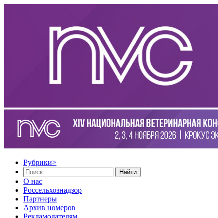
Рубрики
>
Найти
О нас
Россельхознадзор
Партнеры
Архив номеров
Рекламодателям