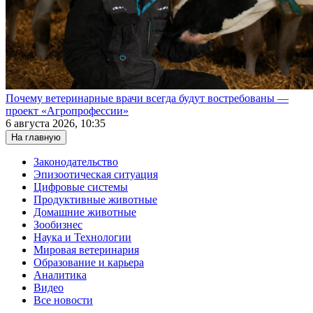
Почему ветеринарные врачи всегда будут востребованы —
проект «Агропрофессии»
6 августа 2026, 10:35
На главную
Законодательство
Эпизоотическая ситуация
Цифровые системы
Продуктивные животные
Домашние животные
Зообизнес
Наука и Технологии
Мировая ветеринария
Образование и карьера
Аналитика
Видео
Все новости