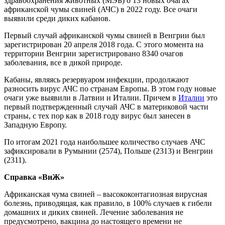
здравоохранения животных (МЭБ) о 13 новых очагах
африканской чумы свиней (АЧС) в 2022 году. Все очаги
выявили среди диких кабанов.
Первый случай африканской чумы свиней в Венгрии был
зарегистрирован 20 апреля 2018 года. С этого момента на
территории Венгрии зарегистрировано 8340 очагов
заболевания, все в дикой природе.
Кабаны, являясь резервуаром инфекции, продолжают
разносить вирус АЧС по странам Европы. В этом году новые
очаги уже выявили в Латвии и Италии. Причем в
Италии
это
первый подтвержденный случай АЧС в материковой части
страны, с тех пор как в 2018 году вирус был занесен в
Западную Европу.
По итогам 2021 года наибольшее количество случаев АЧС
зафиксировали в Румынии (2574), Польше (2313) и Венгрии
(2311).
Справка «ВиЖ»
Африканская чума свиней – высококонтагиозная вирусная
болезнь, приводящая, как правило, в 100% случаев к гибели
домашних и диких свиней. Лечение заболевания не
предусмотрено, вакцина до настоящего времени не