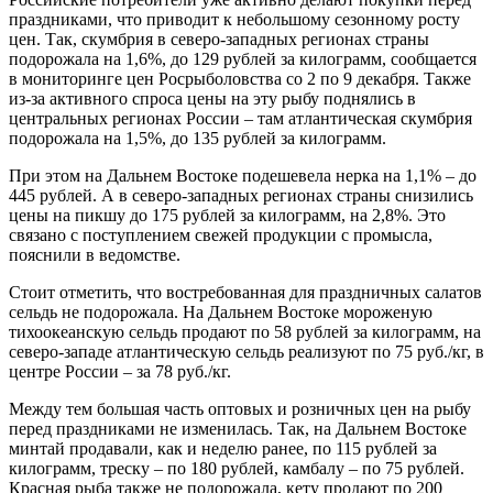
праздниками, что приводит к небольшому сезонному росту
цен. Так, скумбрия в северо-западных регионах страны
подорожала на 1,6%, до 129 рублей за килограмм, сообщается
в мониторинге цен Росрыболовства со 2 по 9 декабря. Также
из-за активного спроса цены на эту рыбу поднялись в
центральных регионах России – там атлантическая скумбрия
подорожала на 1,5%, до 135 рублей за килограмм.
При этом на Дальнем Востоке подешевела нерка на 1,1% – до
445 рублей. А в северо-западных регионах страны снизились
цены на пикшу до 175 рублей за килограмм, на 2,8%. Это
связано с поступлением свежей продукции с промысла,
пояснили в ведомстве.
Стоит отметить, что востребованная для праздничных салатов
сельдь не подорожала. На Дальнем Востоке мороженую
тихоокеанскую сельдь продают по 58 рублей за килограмм, на
северо-западе атлантическую сельдь реализуют по 75 руб./кг, в
центре России – за 78 руб./кг.
Между тем большая часть оптовых и розничных цен на рыбу
перед праздниками не изменилась. Так, на Дальнем Востоке
минтай продавали, как и неделю ранее, по 115 рублей за
килограмм, треску – по 180 рублей, камбалу – по 75 рублей.
Красная рыба также не подорожала, кету продают по 200