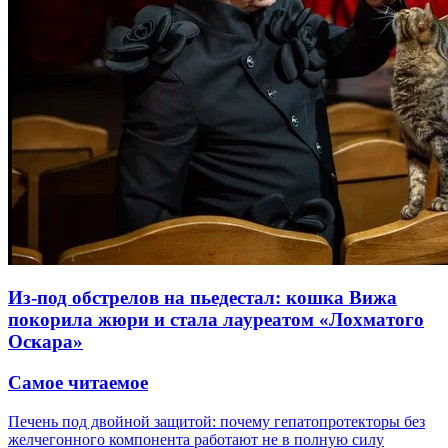
Из-под обстрелов на пьедестал: кошка Вижа
покорила жюри и стала лауреатом «Лохматого
Оскара»
Самое читаемое
Печень под двойной защитой: почему гепатопротекторы без
желчегонного компонента работают не в полную силу