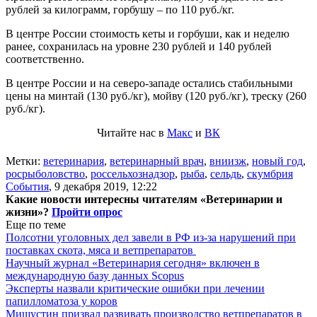
рублей за килограмм, горбушу – по 110 руб./кг.
В центре России стоимость кеты и горбуши, как и неделю
ранее, сохранилась на уровне 230 рублей и 140 рублей
соответственно.
В центре России и на северо-западе остались стабильными
цены на минтай (130 руб./кг), мойву (120 руб./кг), треску (260
руб./кг).
Читайте нас в
Макс
и
ВК
Метки:
ветеринария
,
ветеринарный врач
,
вниизж
,
новый год
,
росрыболовство
,
россельхознадзор
,
рыба
,
сельдь
,
скумбрия
События
,
9 декабря 2019, 12:22
Какие новости интересны читателям «Ветеринарии и
жизни»?
Пройти опрос
Еще по теме
Полсотни уголовных дел завели в РФ из-за нарушений при
поставках скота, мяса и ветпрепаратов
Научный журнал «Ветеринария сегодня» включен в
международную базу данных Scopus
Эксперты назвали критические ошибки при лечении
папилломатоза у коров
Мишустин призвал развивать производство ветпрепаратов в