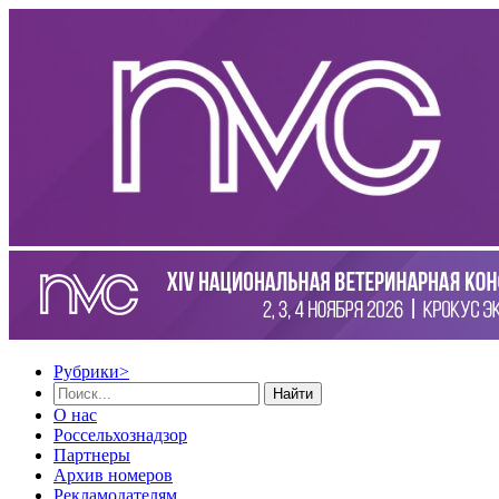
Рубрики
>
Найти
О нас
Россельхознадзор
Партнеры
Архив номеров
Рекламодателям