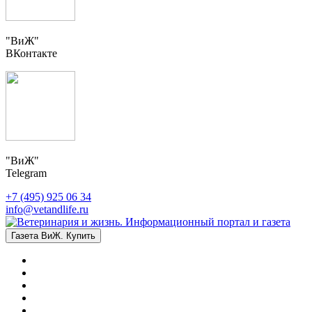
"ВиЖ"
ВКонтакте
"ВиЖ"
Telegram
+7 (495) 925 06 34
info@vetandlife.ru
Газета ВиЖ. Купить