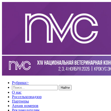
Рубрики
>
Найти
О нас
Россельхознадзор
Партнеры
Архив номеров
Рекламодателям