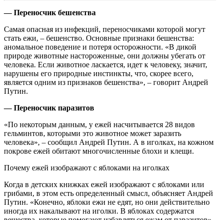
— Переносчик бешенства
Самая опасная из инфекций, переносчиками которой могут
стать ежи, – бешенство. Основные признаки бешенства:
аномальное поведение и потеря осторожности. «В дикой
природе животные настороженные, они должны убегать от
человека. Если животное ласкается, идет к человеку, значит,
нарушены его природные инстинкты, что, скорее всего,
является одним из признаков бешенства», – говорит Андрей
Путин.
— Переносчик паразитов
«По некоторым данным, у ежей насчитывается 28 видов
гельминтов, которыми это животное может заразить
человека», – сообщил Андрей Путин. А в иголках, на кожном
покрове ежей обитают многочисленные блохи и клещи.
Почему ежей изображают с яблоками на иголках
Когда в детских книжках ежей изображают с яблоками или
грибами, в этом есть определенный смысл, объясняет Андрей
Путин. «Конечно, яблоки ежи не едят, но они действительно
иногда их накалывают на иголки. В яблоках содержатся
вещества, которые помогают избавляться ежам от паразитов»,