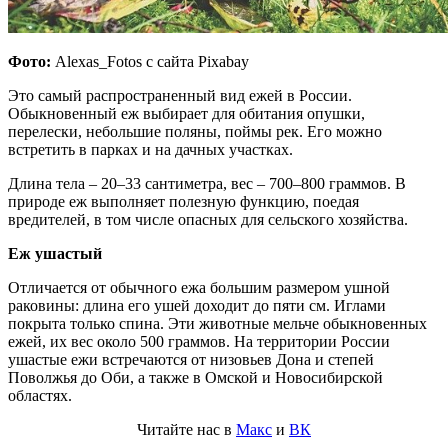
Фото:
Alexas_Fotos
с сайта
Pixabay
Это самый распространенный вид ежей в России.
Обыкновенный еж выбирает для обитания опушки,
перелески, небольшие поляны, поймы рек. Его можно
встретить в парках и на дачных участках.
Длина тела – 20–33 сантиметра, вес – 700–800 граммов. В
природе еж выполняет полезную функцию, поедая
вредителей, в том числе опасных для сельского хозяйства.
Еж ушастый
Отличается от обычного ежа большим размером ушной
раковины: длина его ушей доходит до пяти см. Иглами
покрыта только спина. Эти животные мельче обыкновенных
ежей, их вес около 500 граммов. На территории России
ушастые ежи встречаются от низовьев Дона и степей
Поволжья до Оби, а также в Омской и Новосибирской
областях.
Читайте нас в
Макс
и
ВК