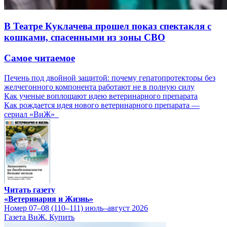
В Театре Куклачева прошел показ спектакля с
кошками, спасенными из зоны СВО
Самое читаемое
Печень под двойной защитой: почему гепатопротекторы без
желчегонного компонента работают не в полную силу
Как ученые воплощают идею ветеринарного препарата
Как рождается идея нового ветеринарного препарата —
сериал «ВиЖ»
Читать газету
«Ветеринария и Жизнь»
Номер 07–08 (110–111) июль–август 2026
Газета ВиЖ. Купить