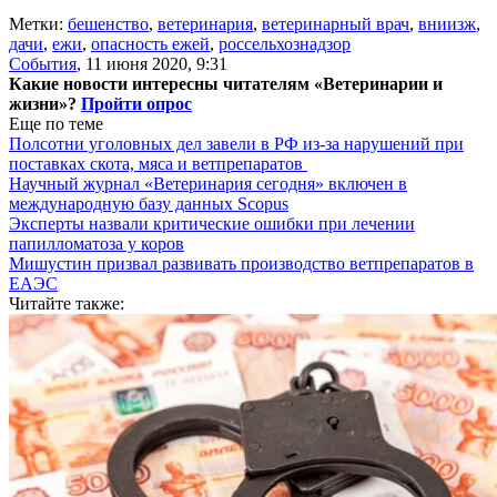
Метки:
бешенство
,
ветеринария
,
ветеринарный врач
,
вниизж
,
дачи
,
ежи
,
опасность ежей
,
россельхознадзор
События
,
11 июня 2020, 9:31
Какие новости интересны читателям «Ветеринарии и
жизни»?
Пройти опрос
Еще по теме
Полсотни уголовных дел завели в РФ из-за нарушений при
поставках скота, мяса и ветпрепаратов
Научный журнал «Ветеринария сегодня» включен в
международную базу данных Scopus
Эксперты назвали критические ошибки при лечении
папилломатоза у коров
Мишустин призвал развивать производство ветпрепаратов в
ЕАЭС
Читайте также: