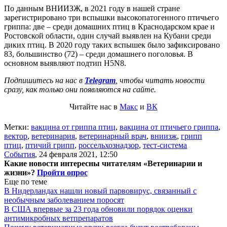
По данным ВНИИЗЖ, в 2021 году в нашей стране
зарегистрировано три вспышки высокопатогенного птичьего
гриппа: две – среди домашних птиц в Краснодарском крае и
Ростовской области, один случай выявлен на Кубани среди
диких птиц. В 2020 году таких вспышек было зафиксировано
83, большинство (72) – среди домашнего поголовья. В
основном выявляют подтип Н5N8.
Подпишитесь на нас в
Telegram
, чтобы читать новости
сразу, как только они появляются на сайте.
Читайте нас в
Макс
и
ВК
Метки:
вакцина от гриппа птиц
,
вакцина от птичьего гриппа
,
вектор
,
ветеринария
,
ветеринарный врач
,
вниизж
,
грипп
птиц
,
птичий грипп
,
россельхознадзор
,
тест-система
События
,
24 февраля 2021, 12:50
Какие новости интересны читателям «Ветеринарии и
жизни»?
Пройти опрос
Еще по теме
В Нидерландах нашли новый парвовирус, связанный с
необычным заболеванием поросят
В США впервые за 23 года обновили порядок оценки
антимикробных ветпрепаратов