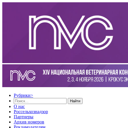
Рубрики
>
Найти
О нас
Россельхознадзор
Партнеры
Архив номеров
Рекламодателям