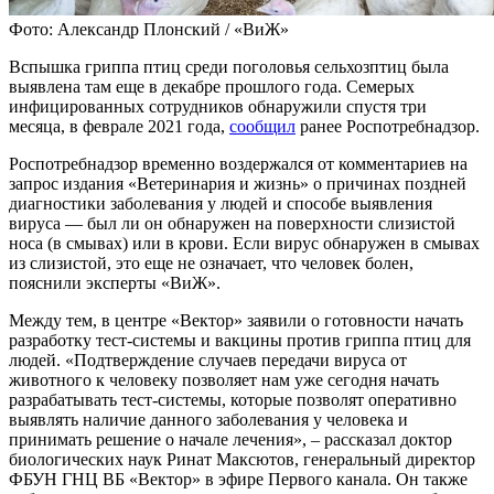
Фото: Александр Плонский / «ВиЖ»
Вспышка гриппа птиц среди поголовья сельхозптиц была
выявлена там еще в декабре прошлого года. Семерых
инфицированных сотрудников обнаружили спустя три
месяца, в феврале 2021 года,
сообщил
ранее Роспотребнадзор.
Роспотребнадзор временно воздержался от комментариев на
запрос издания «Ветеринария и жизнь» о причинах поздней
диагностики заболевания у людей и способе выявления
вируса — был ли он обнаружен на поверхности слизистой
носа (в смывах) или в крови. Если вирус обнаружен в смывах
из слизистой, это еще не означает, что человек болен,
пояснили эксперты «ВиЖ».
Между тем, в центре «Вектор» заявили о готовности начать
разработку тест-системы и вакцины против гриппа птиц для
людей. «Подтверждение случаев передачи вируса от
животного к человеку позволяет нам уже сегодня начать
разрабатывать тест-системы, которые позволят оперативно
выявлять наличие данного заболевания у человека и
принимать решение о начале лечения», – рассказал доктор
биологических наук Ринат Максютов, генеральный директор
ФБУН ГНЦ ВБ «Вектор» в эфире Первого канала. Он также