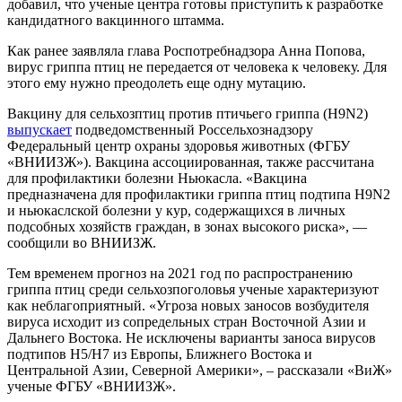
добавил, что ученые центра готовы приступить к разработке
кандидатного вакцинного штамма.
Как ранее заявляла глава Роспотребнадзора Анна Попова,
вирус гриппа птиц не передается от человека к человеку. Для
этого ему нужно преодолеть еще одну мутацию.
Вакцину для сельхозптиц против птичьего гриппа (Н9N2)
выпускает
подведомственный Россельхознадзору
Федеральный центр охраны здоровья животных (ФГБУ
«ВНИИЗЖ»). Вакцина ассоциированная, также рассчитана
для профилактики болезни Ньюкасла. «Вакцина
предназначена для профилактики гриппа птиц подтипа H9N2
и ньюкаслской болезни у кур, содержащихся в личных
подсобных хозяйств граждан, в зонах высокого риска», —
сообщили во ВНИИЗЖ.
Тем временем прогноз на 2021 год по распространению
гриппа птиц среди сельхозпоголовья ученые характеризуют
как неблагоприятный. «Угроза новых заносов возбудителя
вируса исходит из сопредельных стран Восточной Азии и
Дальнего Востока. Не исключены варианты заноса вирусов
подтипов Н5/Н7 из Европы, Ближнего Востока и
Центральной Азии, Северной Америки», – рассказали «ВиЖ»
ученые ФГБУ «ВНИИЗЖ».