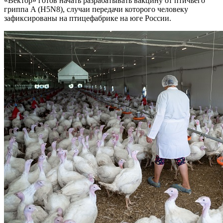
«Вектор» готов начать разрабатывать вакцину от птичьего
гриппа A (H5N8), случаи передачи которого человеку
зафиксированы на птицефабрике на юге России.