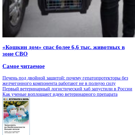
«Кошкин дом» спас более 6,6 тыс. животных в
зоне СВО
Самое читаемое
Печень под двойной защитой: почему гепатопротекторы без
желчегонного компонента работают не в полную силу
Первый ветеринарный логистический хаб запустили в России
Как ученые воплощают идею ветеринарного препарата