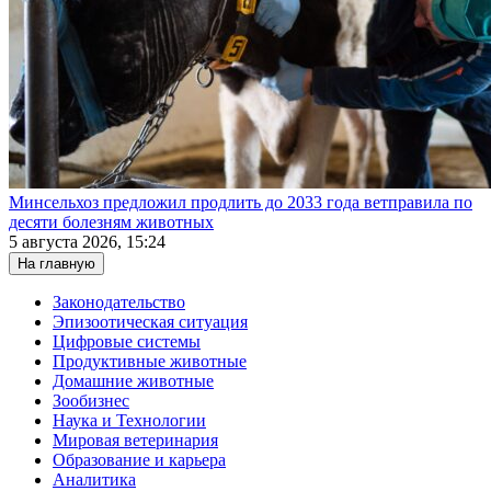
Минсельхоз предложил продлить до 2033 года ветправила по
десяти болезням животных
5 августа 2026, 15:24
На главную
Законодательство
Эпизоотическая ситуация
Цифровые системы
Продуктивные животные
Домашние животные
Зообизнес
Наука и Технологии
Мировая ветеринария
Образование и карьера
Аналитика