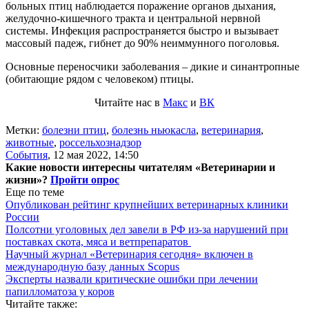
больных птиц наблюдается поражение органов дыхания,
желудочно-кишечного тракта и центральной нервной
системы. Инфекция распространяется быстро и вызывает
массовый падеж, гибнет до 90% неиммунного поголовья.
Основные переносчики заболевания – дикие и синантропные
(обитающие рядом с человеком) птицы.
Читайте нас в
Макс
и
ВК
Метки:
болезни птиц
,
болезнь ньюкасла
,
ветеринария
,
животные
,
россельхознадзор
События
,
12 мая 2022, 14:50
Какие новости интересны читателям «Ветеринарии и
жизни»?
Пройти опрос
Еще по теме
Опубликован рейтинг крупнейших ветеринарных клиники
России
Полсотни уголовных дел завели в РФ из-за нарушений при
поставках скота, мяса и ветпрепаратов
Научный журнал «Ветеринария сегодня» включен в
международную базу данных Scopus
Эксперты назвали критические ошибки при лечении
папилломатоза у коров
Читайте также: