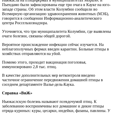
Ньюкасла на птицефермах в муниципалитетах Mоралес и
Пьендамо были зафиксированы еще три очага в Кауке на юго-
западе страны. Об этом власти Колумбии сообщили во
Всемирную организацию здравоохранения животных (МЭБ),
говорится в сообщении Информационно-аналитического
центра Россельхознадзора.
Уточняется, что три муниципалитета Колумбии, где выявлены
очаги болезни, связаны общей дорогой.
Вероятное происхождение инфекции сейчас изучается. На
неблагополучных фермах введен карантин. Больные птицы в
хозяйствах отправляются на убой.
Помимо этого, проходит вакцинация поголовья,
иммунизировано 2,8 тыс. птиц.
В качестве дополнительных мер ветконтроля введено
частичное ограничение передвижения домашней птицы в
соседнем департаменте Валье-дель-Каука.
Справка «ВиЖ»
Ньюкаслскую болезнь называют псевдочумой птиц. К
заболеванию восприимчивы все домашние и дикие птицы
отряда куриных: куры, цесарки, индейки, фазаны, павлины. У