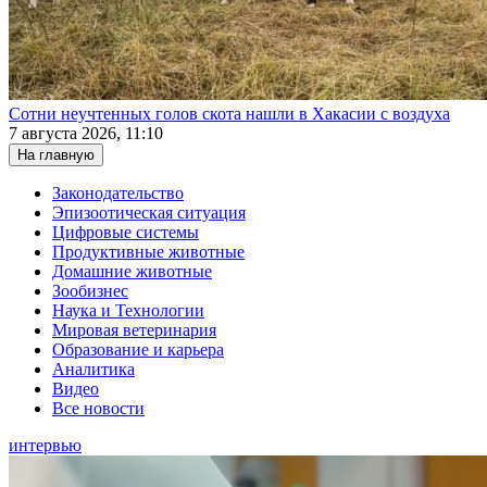
Сотни неучтенных голов скота нашли в Хакасии с воздуха
7 августа 2026, 11:10
На главную
Законодательство
Эпизоотическая ситуация
Цифровые системы
Продуктивные животные
Домашние животные
Зообизнес
Наука и Технологии
Мировая ветеринария
Образование и карьера
Аналитика
Видео
Все новости
интервью