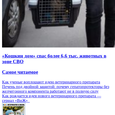
«Кошкин дом» спас более 6,6 тыс. животных в
зоне СВО
Самое читаемое
Как ученые воплощают идею ветеринарного препарата
Печень под двойной защитой: почему гепатопротекторы без
желчегонного компонента работают не в полную силу
Как рождается идея нового ветеринарного препарата —
сериал «ВиЖ»