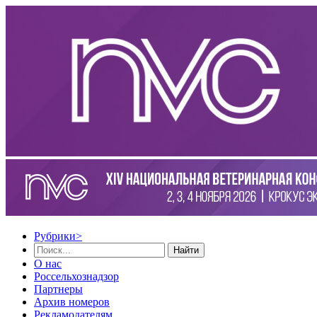
Рубрики
>
Найти
О нас
Россельхознадзор
Партнеры
Архив номеров
Рекламодателям