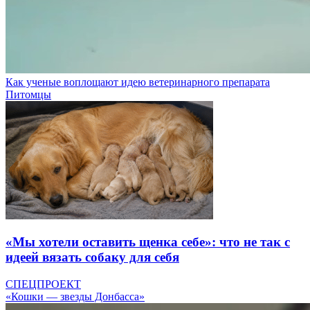
Как ученые воплощают идею ветеринарного препарата
Питомцы
«Мы хотели оставить щенка себе»: что не так с
идеей вязать собаку для себя
СПЕЦПРОЕКТ
«Кошки — звезды Донбасса»