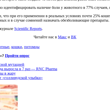
о идентифицировать наличие боли у животного в 77% случаев, в
, что при его применении в реальных условиях почти 25% кошек
ных и в случае сомнений назначать обезболивающие препараты.
 журнале
Scientific Reports
.
Читайте нас в
Макс
и
ВК
отные
,
кошки
,
питомцы
и»?
Пройти опрос
асной мутацией
да выросла в 7 раз — RNC Pharma
ны в жару
г «голливудской улыбки»