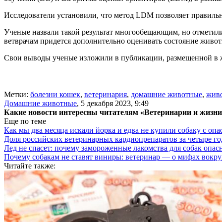
Исследователи установили, что метод LDM позволяет правильн
Ученые назвали такой результат многообещающим, но отметили
ветврачам придется дополнительно оценивать состояние живот
Свои выводы ученые изложили в публикации, размещенной в
Метки:
болезни кошек
,
ветеринария
,
домашние животные
,
жив
Домашние животные
,
5 декабря 2023, 9:49
Какие новости интересны читателям «Ветеринарии и жизн
Еще по теме
Как мы два месяца искали йорка и едва не купили собаку с оп
Доля российских ветеринарных кардиопрепаратов за четыре го
Лед не спасет: почему замороженные лакомства для собак опас
Почему собакам не ставят виниры: ветеринар — о мифах вокру
Читайте также: