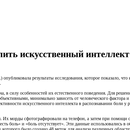
лить искусственный интеллект
опубликовала результаты исследования, которое показало, что
.
ача, в силу особенностей их естественного поведения. Для реше
объективными, минимально зависеть от человеческого фактора 
ективности искусственного интеллекта в распознавании боли у р
.
м. Их морды сфотографировали на телефон, а затем при помощи
сть боль» и «боль отсутствует». Эти данные использовались в 
которого было создано 48 меток для анализа различных областей