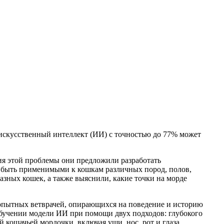
 искусственный интеллект (ИИ) с точностью до 77% может
ния этой проблемы они предложили разработать
и быть применимыми к кошкам различных пород, полов,
азных кошек, а также выяснили, какие точки на морде
 опытных ветврачей, опирающихся на поведение и историю
обучении модели ИИ при помощи двух подходов: глубокого
 кошачьей мордочки, включая уши, нос, рот и глаза.