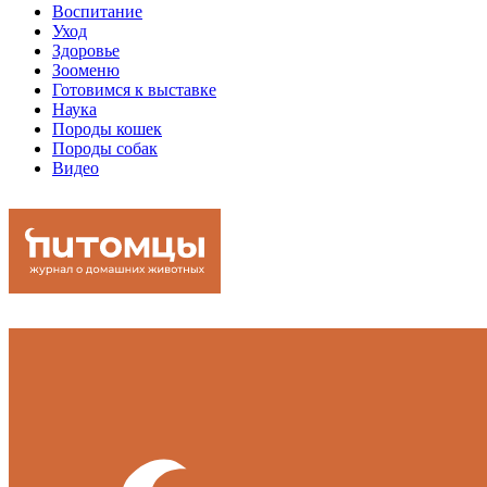
Воспитание
Уход
Здоровье
Зооменю
Готовимся к выставке
Наука
Породы кошек
Породы собак
Видео