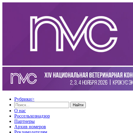
Рубрики
>
Найти
О нас
Россельхознадзор
Партнеры
Архив номеров
Рекламодателям