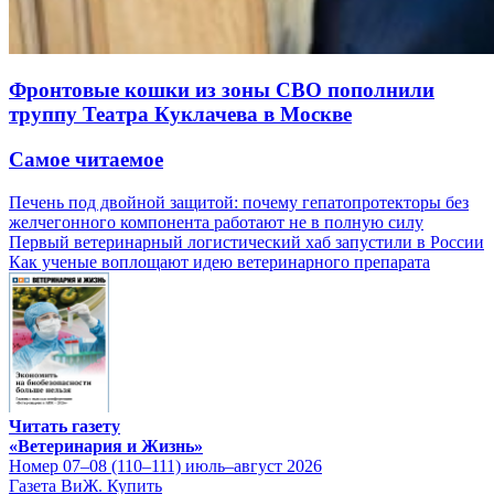
Фронтовые кошки из зоны СВО пополнили
труппу Театра Куклачева в Москве
Самое читаемое
Печень под двойной защитой: почему гепатопротекторы без
желчегонного компонента работают не в полную силу
Первый ветеринарный логистический хаб запустили в России
Как ученые воплощают идею ветеринарного препарата
Читать газету
«Ветеринария и Жизнь»
Номер 07–08 (110–111) июль–август 2026
Газета ВиЖ. Купить