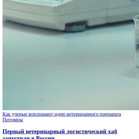
Как ученые воплощают идею ветеринарного препарата
Питомцы
Первый ветеринарный логистический хаб
запустили в России