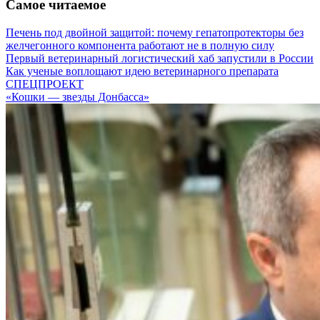
Самое читаемое
Печень под двойной защитой: почему гепатопротекторы без
желчегонного компонента работают не в полную силу
Первый ветеринарный логистический хаб запустили в России
Как ученые воплощают идею ветеринарного препарата
СПЕЦПРОЕКТ
«Кошки — звезды Донбасса»