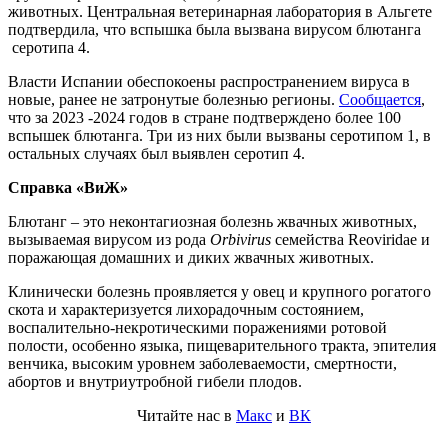
животных. Центральная ветеринарная лаборатория в Альгете
подтвердила, что вспышка была вызвана вирусом блютанга
серотипа 4.
Власти Испании обеспокоены распространением вируса в
новые, ранее не затронутые болезнью регионы.
Сообщается
,
что за 2023 -2024 годов в стране подтверждено более 100
вспышек блютанга. Три из них были вызваны серотипом 1, в
остальных случаях был выявлен серотип 4.
Справка «ВиЖ»
Блютанг – это неконтагиозная болезнь жвачных животных,
вызываемая вирусом из рода
Orbivirus
семейства Reoviridae и
поражающая домашних и диких жвачных животных.
Клинически болезнь проявляется у овец и крупного рогатого
скота и характеризуется лихорадочным состоянием,
воспалительно-некротическими поражениями ротовой
полости, особенно языка, пищеварительного тракта, эпителия
венчика, высоким уровнем заболеваемости, смертности,
абортов и внутриутробной гибели плодов.
Читайте нас в
Макс
и
ВК