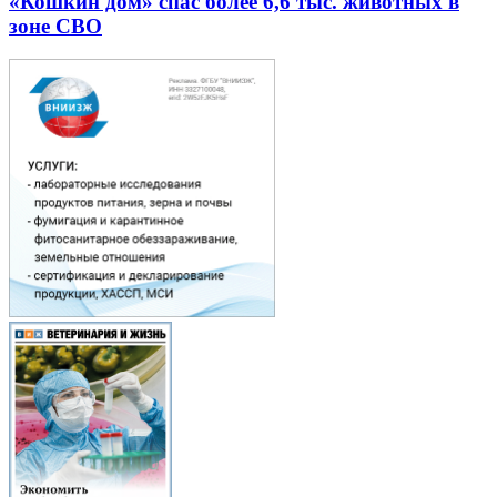
«Кошкин дом» спас более 6,6 тыс. животных в
зоне СВО