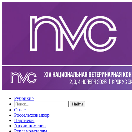
Рубрики
>
Найти
О нас
Россельхознадзор
Партнеры
Архив номеров
Рекламодателям