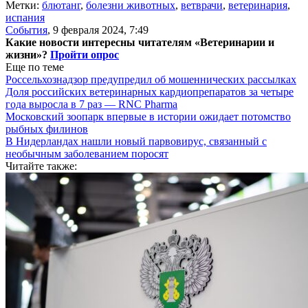
Метки:
блютанг
,
болезни животных
,
ветврачи
,
ветеринария
,
испания
События
,
9 февраля 2024, 7:49
Какие новости интересны читателям «Ветеринарии и
жизни»?
Пройти опрос
Еще по теме
Россельхознадзор предупредил об мошеннических рассылках
Доля российских ветеринарных кардиопрепаратов за четыре
года выросла в 7 раз — RNC Pharma
Московский зоопарк впервые в истории ожидает потомство
рыбных филинов
В Нидерландах нашли новый парвовирус, связанный с
необычным заболеванием поросят
Читайте также: