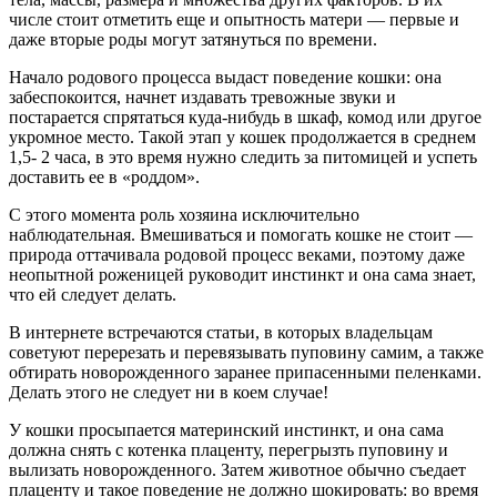
числе стоит отметить еще и опытность матери — первые и
даже вторые роды могут затянуться по времени.
Начало родового процесса выдаст поведение кошки: она
забеспокоится, начнет издавать тревожные звуки и
постарается спрятаться куда-нибудь в шкаф, комод или другое
укромное место. Такой этап у кошек продолжается в среднем
1,5- 2 часа, в это время нужно следить за питомицей и успеть
доставить ее в «роддом».
С этого момента роль хозяина исключительно
наблюдательная. Вмешиваться и помогать кошке не стоит —
природа оттачивала родовой процесс веками, поэтому даже
неопытной роженицей руководит инстинкт и она сама знает,
что ей следует делать.
В интернете встречаются статьи, в которых владельцам
советуют перерезать и перевязывать пуповину самим, а также
обтирать новорожденного заранее припасенными пеленками.
Делать этого не следует ни в коем случае!
У кошки просыпается материнский инстинкт, и она сама
должна снять с котенка плаценту, перегрызть пуповину и
вылизать новорожденного. Затем животное обычно съедает
плаценту и такое поведение не должно шокировать: во время