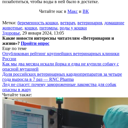
позаботиться, чтобы воды в ней было в достатке.
Читайте нас в
Макс
и
ВК
Метки:
беременность кошки
,
ветврач
,
ветеринария
,
домашние
животные
,
кошки
,
питомцы
,
роды у кошки
Здоровье
,
29 января 2024, 13:05
Какие новости интересны читателям «Ветеринарии и
жизни»?
Пройти опрос
Еще по теме
Опубликован рейтинг крупнейших ветеринарных клиники
России
Как мы два месяца искали йорка и едва не купили собаку с
опасной мутацией
Доля российских ветеринарных кардиопрепаратов за четыре
года выросла в 7 раз — RNC Pharma
Лед не спасет: почему замороженные лакомства для собак
опасны в жару
Читайте также: