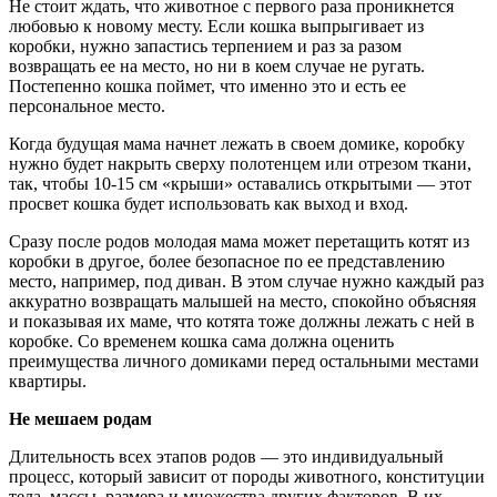
Не стоит ждать, что животное с первого раза проникнется
любовью к новому месту. Если кошка выпрыгивает из
коробки, нужно запастись терпением и раз за разом
возвращать ее на место, но ни в коем случае не ругать.
Постепенно кошка поймет, что именно это и есть ее
персональное место.
Когда будущая мама начнет лежать в своем домике, коробку
нужно будет накрыть сверху полотенцем или отрезом ткани,
так, чтобы 10-15 см «крыши» оставались открытыми — этот
просвет кошка будет использовать как выход и вход.
Сразу после родов молодая мама может перетащить котят из
коробки в другое, более безопасное по ее представлению
место, например, под диван. В этом случае нужно каждый раз
аккуратно возвращать малышей на место, спокойно объясняя
и показывая их маме, что котята тоже должны лежать с ней в
коробке. Со временем кошка сама должна оценить
преимущества личного домиками перед остальными местами
квартиры.
Не мешаем родам
Длительность всех этапов родов — это индивидуальный
процесс, который зависит от породы животного, конституции
тела, массы, размера и множества других факторов. В их