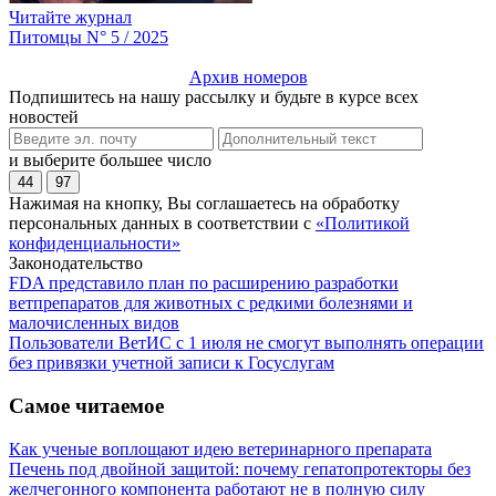
Читайте журнал
Питомцы N° 5 / 2025
Архив номеров
Подпишитесь на нашу рассылку и будьте в курсе всех
новостей
и выберите большее число
44
97
Нажимая на кнопку, Вы соглашаетесь на обработку
персональных данных в соответствии с
«Политикой
конфиденциальности»
Законодательство
FDA представило план по расширению разработки
ветпрепаратов для животных с редкими болезнями и
малочисленных видов
Пользователи ВетИС с 1 июля не смогут выполнять операции
без привязки учетной записи к Госуслугам
Самое читаемое
Как ученые воплощают идею ветеринарного препарата
Печень под двойной защитой: почему гепатопротекторы без
желчегонного компонента работают не в полную силу