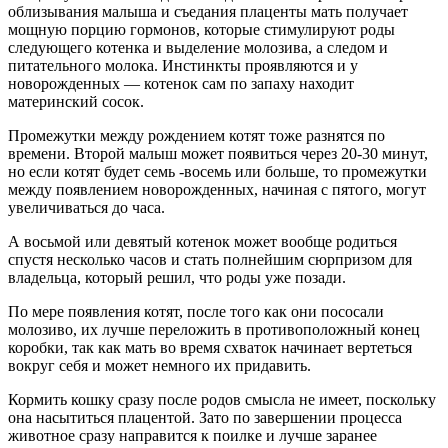
облизывания малыша и съедания плаценты мать получает
мощную порцию гормонов, которые стимулируют роды
следующего котенка и выделение молозива, а следом и
питательного молока. Инстинкты проявляются и у
новорожденных — котенок сам по запаху находит
материнский сосок.
Промежутки между рождением котят тоже разнятся по
времени. Второй малыш может появиться через 20-30 минут,
но если котят будет семь -восемь или больше, то промежутки
между появлением новорожденных, начиная с пятого, могут
увеличиваться до часа.
А восьмой или девятый котенок может вообще родиться
спустя несколько часов и стать полнейшим сюрпризом для
владельца, который решил, что роды уже позади.
По мере появления котят, после того как они пососали
молозиво, их лучше переложить в противоположный конец
коробки, так как мать во время схваток начинает вертеться
вокруг себя и может немного их придавить.
Кормить кошку сразу после родов смысла не имеет, поскольку
она насытиться плацентой. Зато по завершении процесса
животное сразу направится к поилке и лучше заранее