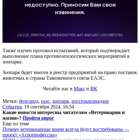
Также изучен протокол испытаний, который подтверждает
выполнение плана противоэпизоотических мероприятий в
зоопарке.
Зоопарк будет внесен в реестр предприятий на право поставок
животных в страны Таможенного союза ЕАЭС.
Читайте нас в
Макс
и
ВК
Метки:
белгород
,
еаэс
,
зоопарк
,
россельхознадзор
События
,
19 сентября 2024, 16:54
Какие новости интересны читателям «Ветеринарии и
жизни»?
Пройти опрос
Еще по теме
Почему ветеринарные врачи всегда будут востребованы —
проект «Агропрофессии»