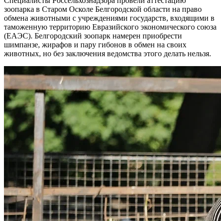
Специалисты Россельхознадзора провели аттестацию
зоопарка в Старом Осколе Белгородской области на право
обмена животными с учреждениями государств, входящими в
таможенную территорию Евразийского экономического союза
(ЕАЭС). Белгородский зоопарк намерен приобрести
шимпанзе, жирафов и пару гибонов в обмен на своих
животных, но без заключения ведомства этого делать нельзя.