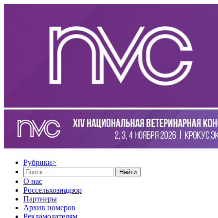
Рубрики
>
Найти
О нас
Россельхознадзор
Партнеры
Архив номеров
Рекламодателям