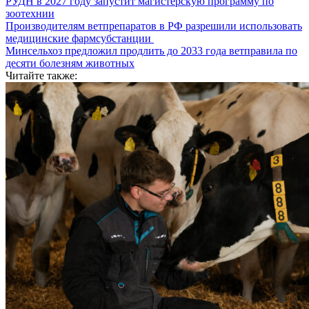
РУДН в 2027 году запустит магистерскую программу по
зоотехнии
Производителям ветпрепаратов в РФ разрешили использовать
медицинские фармсубстанции
Минсельхоз предложил продлить до 2033 года ветправила по
десяти болезням животных
Читайте также: