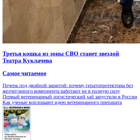
Третья кошка из зоны СВО станет звездой
Театра Куклачева
Самое читаемое
Печень под двойной защитой: почему гепатопротекторы без
желчегонного компонента работают не в полную силу
Первый ветеринарный логистический хаб запустили в России
Как ученые воплощают идею ветеринарного препарата