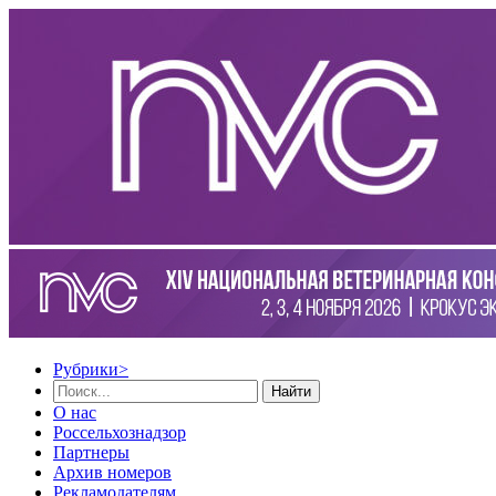
Рубрики
>
Найти
О нас
Россельхознадзор
Партнеры
Архив номеров
Рекламодателям