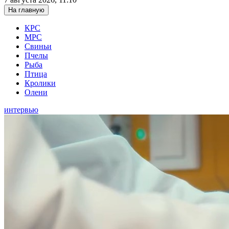
На главную
КРС
МРС
Свиньи
Пчелы
Рыба
Птица
Кролики
Олени
интервью