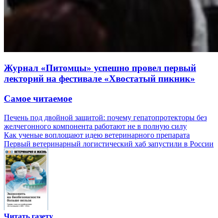
Журнал «Питомцы» успешно провел первый
лекторий на фестивале «Хвостатый пикник»
Самое читаемое
Печень под двойной защитой: почему гепатопротекторы без
желчегонного компонента работают не в полную силу
Как ученые воплощают идею ветеринарного препарата
Первый ветеринарный логистический хаб запустили в России
Читать газету