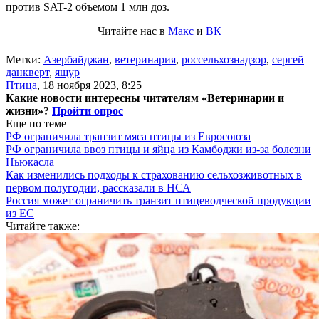
против SAT-2 объемом 1 млн доз.
Читайте нас в
Макс
и
ВК
Метки:
Азербайджан
,
ветеринария
,
россельхознадзор
,
сергей
данкверт
,
ящур
Птица
,
18 ноября 2023, 8:25
Какие новости интересны читателям «Ветеринарии и
жизни»?
Пройти опрос
Еще по теме
РФ ограничила транзит мяса птицы из Евросоюза
РФ ограничила ввоз птицы и яйца из Камбоджи из-за болезни
Ньюкасла
Как изменились подходы к страхованию сельхозживотных в
первом полугодии, рассказали в НСА
Россия может ограничить транзит птицеводческой продукции
из ЕС
Читайте также: