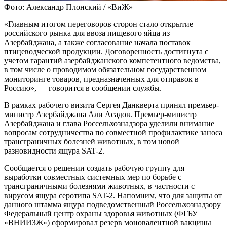
Фото: Александр Плонский / «ВиЖ»
«Главным итогом переговоров сторон стало открытие
российского рынка для ввоза пищевого яйца из
Азербайджана, а также согласование начала поставок
птицеводческой продукции. Договоренность достигнута с
учетом гарантий азербайджанского компетентного ведомства,
в том числе о проводимом обязательном государственном
мониторинге товаров, предназначенных для отправок в
Россию», — говорится в сообщении службы.
В рамках рабочего визита Сергея Данкверта принял премьер-
министр Азербайджана Али Асадов. Премьер-министр
Азербайджана и глава Россельхознадзора уделили внимание
вопросам сотрудничества по совместной профилактике заноса
трансграничных болезней животных, в том новой
разновидности ящура SAT-2.
Сообщается о решении создать рабочую группу для
выработки совместных системных мер по борьбе с
трансграничными болезнями животных, в частности с
вирусом ящура серотипа SAT-2. Напомним, что для защиты от
данного штамма ящура подведомственный Россельхознадзору
Федеральный центр охраны здоровья животных (ФГБУ
«ВНИИЗЖ») сформировал резерв моновалентной вакцины