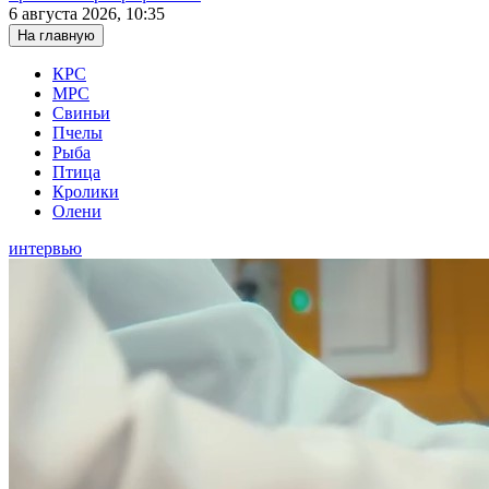
6 августа 2026, 10:35
На главную
КРС
МРС
Свиньи
Пчелы
Рыба
Птица
Кролики
Олени
интервью