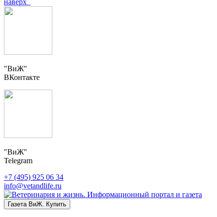
наверх
"ВиЖ"
ВКонтакте
"ВиЖ"
Telegram
+7 (495) 925 06 34
info@vetandlife.ru
Газета ВиЖ. Купить