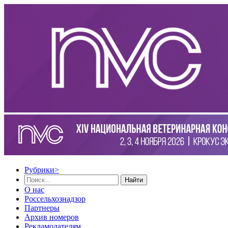
Рубрики
>
Найти
О нас
Россельхознадзор
Партнеры
Архив номеров
Рекламодателям