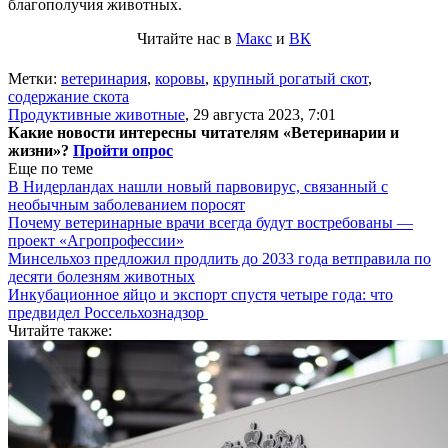
благополучия животных.
Читайте нас в
Макс
и
ВК
Метки:
ветеринария
,
коровы
,
крупный рогатый скот
,
содержание скота
Продуктивные животные
,
29 августа 2023, 7:01
Какие новости интересны читателям «Ветеринарии и
жизни»?
Пройти опрос
Еще по теме
В Нидерландах нашли новый парвовирус, связанный с
необычным заболеванием поросят
Почему ветеринарные врачи всегда будут востребованы —
проект «Агропрофессии»
Минсельхоз предложил продлить до 2033 года ветправила по
десяти болезням животных
Инкубационное яйцо и экспорт спустя четыре года: что
предвидел Россельхознадзор
Читайте также: