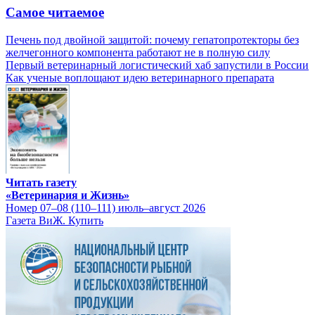
Самое читаемое
Печень под двойной защитой: почему гепатопротекторы без
желчегонного компонента работают не в полную силу
Первый ветеринарный логистический хаб запустили в России
Как ученые воплощают идею ветеринарного препарата
Читать газету
«Ветеринария и Жизнь»
Номер 07–08 (110–111) июль–август 2026
Газета ВиЖ. Купить