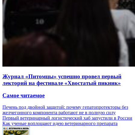
Журнал «Питомцы» успешно провел первый
лекторий на фестивале «Хвостатый пикник»
Самое читаемое
Печень под двойной защитой: почему гепатопротекторы без
желчегонного компонента работают не в полную силу
Первый ветеринарный логистический хаб запустили в России
Как ученые воплощают идею ветеринарного препарата