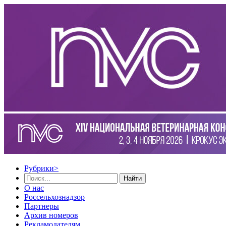
Рубрики
>
Найти
О нас
Россельхознадзор
Партнеры
Архив номеров
Рекламодателям