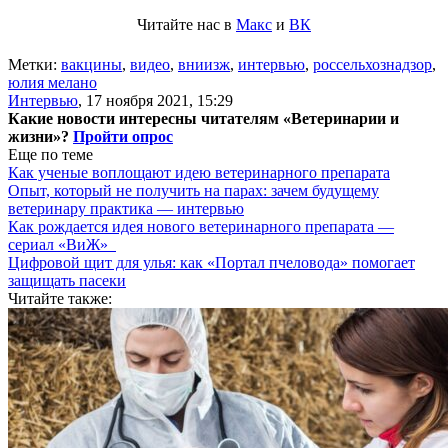
Читайте нас в
Макс
и
ВК
Метки:
вакцины
,
видео
,
вниизж
,
интервью
,
россельхознадзор
,
юлия мелано
Интервью
,
17 ноября 2021, 15:29
Какие новости интересны читателям «Ветеринарии и
жизни»?
Пройти опрос
Еще по теме
Как ученые воплощают идею ветеринарного препарата
Опыт, который не получить на парах: зачем будущему
ветеринару практика — интервью
Как рождается идея нового ветеринарного препарата —
сериал «ВиЖ»
Цифровой щит для улья: как «Портал пчеловода» помогает
защищать пасеки
Читайте также: