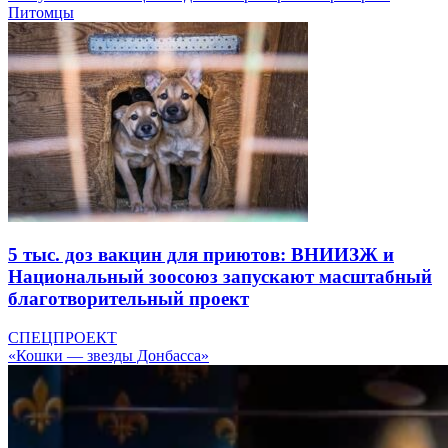
Питомцы
5 тыс. доз вакцин для приютов: ВНИИЗЖ и
Национальный зоосоюз запускают масштабный
благотворительный проект
СПЕЦПРОЕКТ
«Кошки — звезды Донбасса»