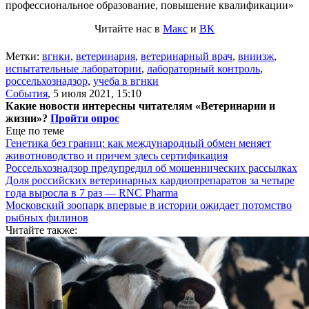
профессиональное образование, повышение квалификации»
Читайте нас в
Макс
и
ВК
Метки:
вгнки
,
ветеринария
,
ветеринарный врач
,
вниизж
,
испытательные лаборатории
,
лабораторный контроль
,
россельхознадзор
,
учеба в вгнки
События
,
5 июля 2021, 15:10
Какие новости интересны читателям «Ветеринарии и
жизни»?
Пройти опрос
Еще по теме
Генетика без границ: как международный обмен меняет
животноводство и причем здесь сертификация
Россельхознадзор предупредил об мошеннических рассылках
Доля российских ветеринарных кардиопрепаратов за четыре
года выросла в 7 раз — RNC Pharma
Московский зоопарк впервые в истории ожидает потомство
рыбных филинов
Читайте также: