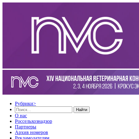
Рубрики
>
Найти
О нас
Россельхознадзор
Партнеры
Архив номеров
Рекламодателям