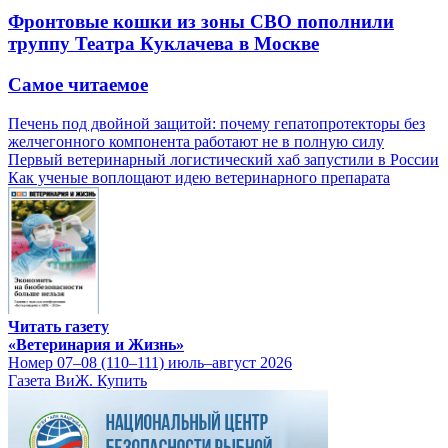
Фронтовые кошки из зоны СВО пополнили
труппу Театра Куклачева в Москве
Самое читаемое
Печень под двойной защитой: почему гепатопротекторы без
желчегонного компонента работают не в полную силу
Первый ветеринарный логистический хаб запустили в России
Как ученые воплощают идею ветеринарного препарата
Читать газету
«Ветеринария и Жизнь»
Номер 07–08 (110–111) июль–август 2026
Газета ВиЖ. Купить