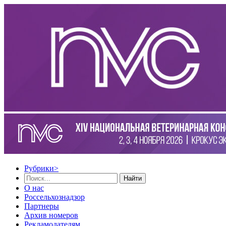
Рубрики
>
Найти
О нас
Россельхознадзор
Партнеры
Архив номеров
Рекламодателям