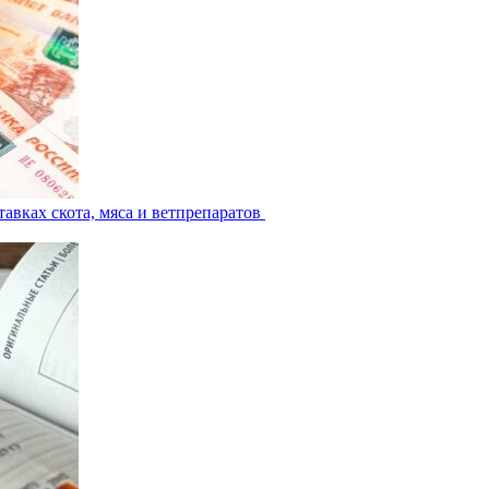
авках скота, мяса и ветпрепаратов