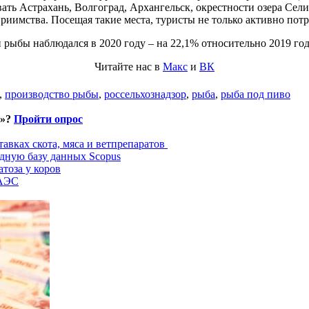
ать Астрахань, Волгоград, Архангельск, окрестности озера Сели
имства. Посещая такие места, туристы не только активно потреб
рыбы наблюдался в 2020 году – на 22,1% относительно 2019 год
Читайте нас в
Макс
и
ВК
,
производство рыбы
,
россельхознадзор
,
рыба
,
рыба под пиво
и»?
Пройти опрос
авках скота, мяса и ветпрепаратов
дную базу данных Scopus
тоза у коров
ЕАЭС