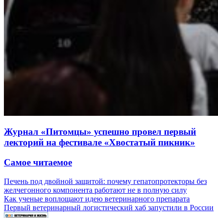
Журнал «Питомцы» успешно провел первый
лекторий на фестивале «Хвостатый пикник»
Самое читаемое
Печень под двойной защитой: почему гепатопротекторы без
желчегонного компонента работают не в полную силу
Как ученые воплощают идею ветеринарного препарата
Первый ветеринарный логистический хаб запустили в России