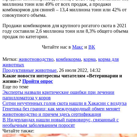
миллиона тонн или 49% от всех продаж, а продажи
комбикормов для свиней – 13,4 миллиона тонн или 42% от
совокупного объема.
Продажи комбикормов для крупного рогатого скота в 2021
году составили 2,6 миллиона тонн или 8,3% общего объема
продаж по категории.
Читайте нас в
Макс
и
ВК
Метки:
животноводство
,
комбикорма
,
корма
,
корма для
животных
Продуктивные животные
,
26 июля 2022, 14:32
Какие новости интересны читателям «Ветеринарии и
жизни»?
Пройти опрос
Еще по теме
Эксперты назвали критические ошибки при лечении
папилломатоза у коров
Сотни неучтенных голов скота нашли в Хакасии с воздуха
Генетика без границ: как международный обмен меняет
животноводство и причем здесь сертификация
В Нидерландах нашли новый парвовирус, связанный с
необычным заболеванием поросят
Читайте также: