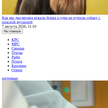
Как мы два месяца искали йорка и едва не купили собаку с
опасной мутацией
7 августа 2026, 11:10
На главную
КРС
МРС
Свиньи
Пчелы
Рыба
Птица
Кролики
Олени
интервью