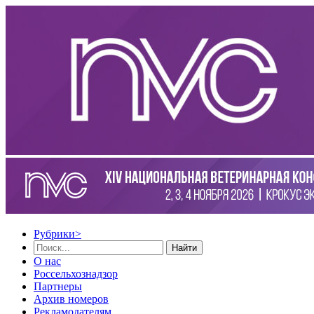
Рубрики
>
Найти
О нас
Россельхознадзор
Партнеры
Архив номеров
Рекламодателям