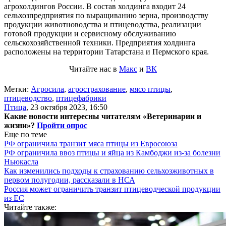
агрохолдингов России. В состав холдинга входит 24
сельхозпредприятия по выращиванию зерна, производству
продукции животноводства и птицеводства, реализации
готовой продукции и сервисному обслуживанию
сельскохозяйственной техники. Предприятия холдинга
расположены на территории Татарстана и Пермского края.
Читайте нас в
Макс
и
ВК
Метки:
Агросила
,
агрострахование
,
мясо птицы
,
птицеводство
,
птицефабрики
Птица
,
23 октября 2023, 16:50
Какие новости интересны читателям «Ветеринарии и
жизни»?
Пройти опрос
Еще по теме
РФ ограничила транзит мяса птицы из Евросоюза
РФ ограничила ввоз птицы и яйца из Камбоджи из-за болезни
Ньюкасла
Как изменились подходы к страхованию сельхозживотных в
первом полугодии, рассказали в НСА
Россия может ограничить транзит птицеводческой продукции
из ЕС
Читайте также: