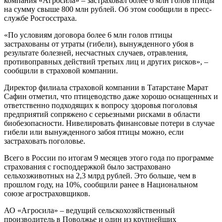
компания «Агросила» – застраховал более 6 млн голов птицы
на сумму свыше 800 млн рублей. Об этом сообщили в пресс-
службе Росгосстраха.
«По условиям договора более 6 млн голов птицы
застрахованы от утраты (гибели), вынужденного убоя в
результате болезней, несчастных случаев, отравления,
противоправных действий третьих лиц и других рисков», –
сообщили в страховой компании.
Директор филиала страховой компании в Татарстане Марат
Сафин отметил, что птицеводство даже хорошо оснащенных и
ответственно подходящих к вопросу здоровья поголовья
предприятий сопряжено с серьезными рисками в области
биобезопасности. Нивелировать финансовые потери в случае
гибели или вынужденного забоя птицы можно, если
застраховать поголовье.
Всего в России по итогам 9 месяцев этого года по программе
страхования с господдержкой было застраховано
сельхозживотных на 2,3 млрд рублей. Это больше, чем в
прошлом году, на 10%, сообщили ранее в Национальном
союзе агростраховщиков.
АО «Агросила» – ведущий сельскохозяйственный
производитель в Поволжье и один из крупнейших