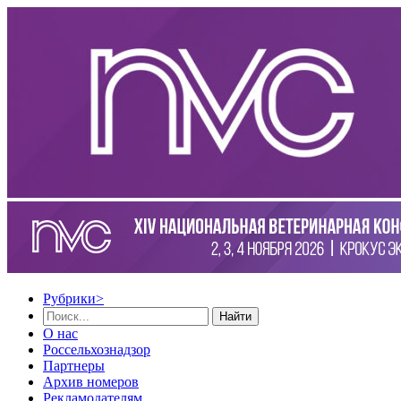
Рубрики
>
Найти
О нас
Россельхознадзор
Партнеры
Архив номеров
Рекламодателям