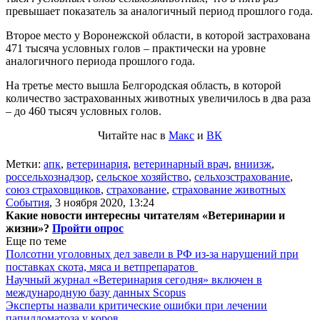
превышает показатель за аналогичный период прошлого года.
Второе место у Воронежской области, в которой застрахована
471 тысяча условных голов – практически на уровне
аналогичного периода прошлого года.
На третье место вышла Белгородская область, в которой
количество застрахованных животных увеличилось в два раза
– до 460 тысяч условных голов.
Читайте нас в
Макс
и
ВК
Метки:
апк
,
ветеринария
,
ветеринарный врач
,
вниизж
,
россельхознадзор
,
сельское хозяйство
,
сельхозстрахование
,
союз страховщиков
,
страхование
,
страхование животных
События
,
3 ноября 2020, 13:24
Какие новости интересны читателям «Ветеринарии и
жизни»?
Пройти опрос
Еще по теме
Полсотни уголовных дел завели в РФ из-за нарушений при
поставках скота, мяса и ветпрепаратов
Научный журнал «Ветеринария сегодня» включен в
международную базу данных Scopus
Эксперты назвали критические ошибки при лечении
папилломатоза у коров