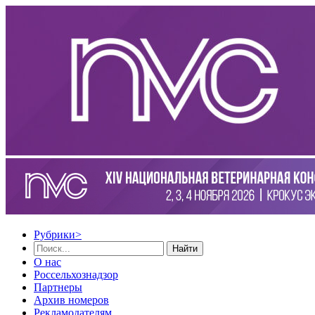
Рубрики
>
Найти
О нас
Россельхознадзор
Партнеры
Архив номеров
Рекламодателям