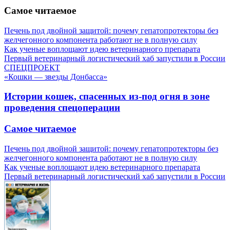
Самое читаемое
Печень под двойной защитой: почему гепатопротекторы без
желчегонного компонента работают не в полную силу
Как ученые воплощают идею ветеринарного препарата
Первый ветеринарный логистический хаб запустили в России
СПЕЦПРОЕКТ
«Кошки — звезды Донбасса»
Истории кошек, спасенных из-под огня в зоне
проведения спецоперации
Самое читаемое
Печень под двойной защитой: почему гепатопротекторы без
желчегонного компонента работают не в полную силу
Как ученые воплощают идею ветеринарного препарата
Первый ветеринарный логистический хаб запустили в России