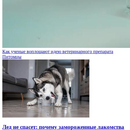
Как ученые воплощают идею ветеринарного препарата
Питомцы
Лед не спасет: почему замороженные лакомства