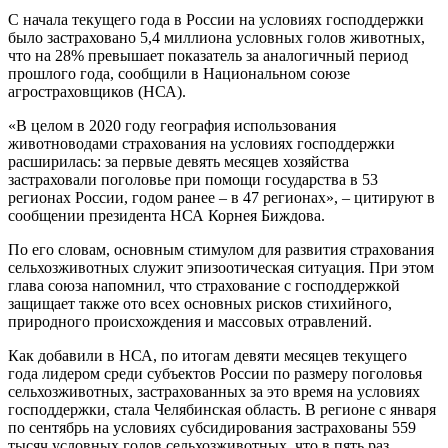
С начала текущего года в России на условиях господдержки
было застраховано 5,4 миллиона условных голов животных,
что на 28% превышает показатель за аналогичный период
прошлого года, сообщили в Национальном союзе
агростраховщиков (НСА).
«В целом в 2020 году география использования
животноводами страхования на условиях господдержки
расширилась: за первые девять месяцев хозяйства
застраховали поголовье при помощи государства в 53
регионах России, годом ранее – в 47 регионах», – цитируют в
сообщении президента НСА Корнея Биждова.
По его словам, основным стимулом для развития страхования
сельхозживотных служит эпизоотическая ситуация. При этом
глава союза напомнил, что страхование с господдержкой
защищает также ото всех основных рисков стихийного,
природного происхождения и массовых отравлений.
Как добавили в НСА, по итогам девяти месяцев текущего
года лидером среди субъектов России по размеру поголовья
сельхозживотных, застрахованных за это время на условиях
господдержки, стала Челябинская область. В регионе с января
по сентябрь на условиях субсидирования застрахованы 559
тысяч условных голов сельхозживотных, что в пять раз