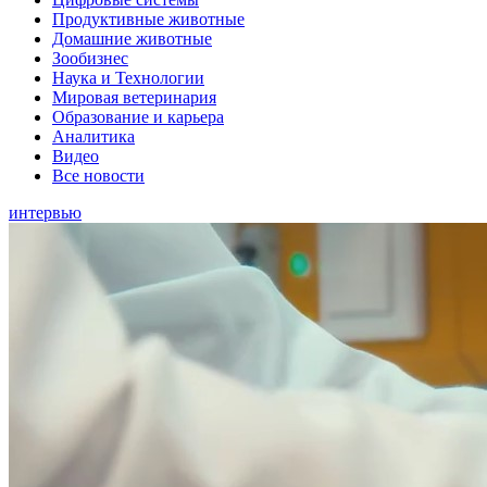
Продуктивные животные
Домашние животные
Зообизнес
Наука и Технологии
Мировая ветеринария
Образование и карьера
Аналитика
Видео
Все новости
интервью