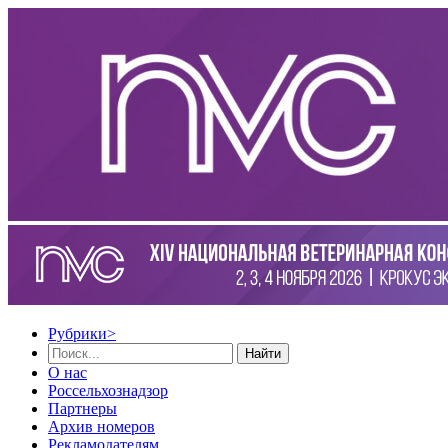
Рубрики
>
Найти
О нас
Россельхознадзор
Партнеры
Архив номеров
Рекламодателям