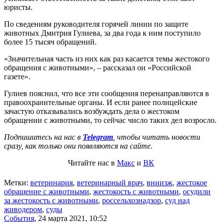
юристы.
По сведениям руководителя горячей линии по защите
животных Дмитрия Гулиева, за два года к ним поступило
более 15 тысяч обращений.
«Значительная часть из них как раз касается темы жестокого
обращения с животными», – рассказал он «Российской
газете».
Гулиев пояснил, что все эти сообщения перенаправляются в
правоохранительные органы. И если ранее полицейские
зачастую отказывались возбуждать дела о жестоком
обращении с животными, то сейчас число таких дел возросло.
Подпишитесь на нас в
Telegram
, чтобы читать новости
сразу, как только они появляются на сайте.
Читайте нас в
Макс
и
ВК
Метки:
ветеринария
,
ветеринарный врач
,
вниизж
,
жестокое
обращение с животными
,
жестокость с животными
,
осудили
за жестокость с животными
,
россельхознадзор
,
суд над
живодером
,
суды
События
,
24 марта 2021, 10:52