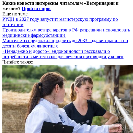
Какие новости интересны читателям «Ветеринарии и
жизни»?
Пройти опрос
Еще по теме
РУДН в 2027 году запустит магистерскую программу по
зоотехнии
Производителям ветпрепаратов в РФ разрешили использовать
медицинские фармсубстанции
Минсельхоз предложил продлить до 2033 года ветправила по
десяти болезням животных
«Ненадежно и дорого»: эндокринологи рассказали о
потребности в метимазоле для лечения щитовидки у кошек
Читайте также: