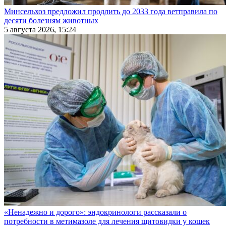
Минсельхоз предложил продлить до 2033 года ветправила по
десяти болезням животных
5 августа 2026, 15:24
«Ненадежно и дорого»: эндокринологи рассказали о
потребности в метимазоле для лечения щитовидки у кошек