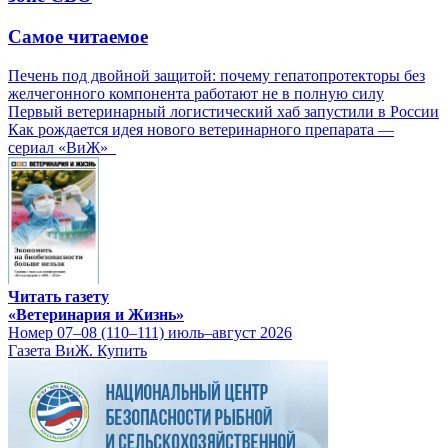
Самое читаемое
Печень под двойной защитой: почему гепатопротекторы без
желчегонного компонента работают не в полную силу
Первый ветеринарный логистический хаб запустили в России
Как рождается идея нового ветеринарного препарата —
сериал «ВиЖ»
Читать газету
«Ветеринария и Жизнь»
Номер 07–08 (110–111) июль–август 2026
Газета ВиЖ. Купить