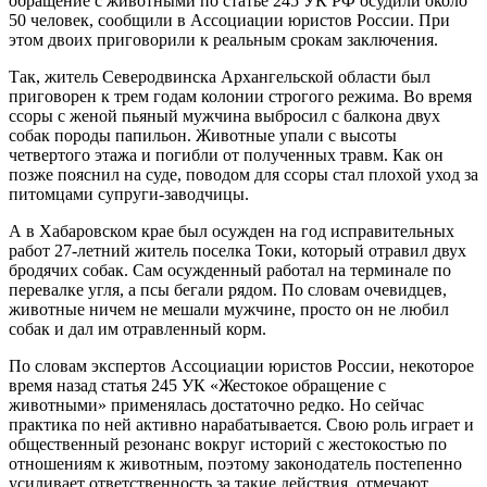
обращение с животными по статье 245 УК РФ осудили около
50 человек, сообщили в Ассоциации юристов России. При
этом двоих приговорили к реальным срокам заключения.
Так, житель Северодвинска Архангельской области был
приговорен к трем годам колонии строгого режима. Во время
ссоры с женой пьяный мужчина выбросил с балкона двух
собак породы папильон. Животные упали с высоты
четвертого этажа и погибли от полученных травм. Как он
позже пояснил на суде, поводом для ссоры стал плохой уход за
питомцами супруги-заводчицы.
А в Хабаровском крае был осужден на год исправительных
работ 27-летний житель поселка Токи, который отравил двух
бродячих собак. Сам осужденный работал на терминале по
перевалке угля, а псы бегали рядом. По словам очевидцев,
животные ничем не мешали мужчине, просто он не любил
собак и дал им отравленный корм.
По словам экспертов Ассоциации юристов России, некоторое
время назад статья 245 УК «Жестокое обращение с
животными» применялась достаточно редко. Но сейчас
практика по ней активно нарабатывается. Свою роль играет и
общественный резонанс вокруг историй с жестокостью по
отношениям к животным, поэтому законодатель постепенно
усиливает ответственность за такие действия, отмечают