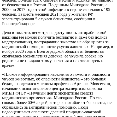
человек. Больше всего смертей в Азии и Африке, но умирают
от бешенства и в России. По данным Минздрава России, с
2000 по 2017 год от этой инфекции в стране скончались 195
человек. За шесть месяцев 2021 года у жителей РФ
зарегистрировали 5 случаев бешенства, сообщили в
Роспотребнадзоре.
Дело в том, что, несмотря на доступ­ность антирабической
вакцины (ее мож­но получить бесплатно и даже без полиса
медстрахования), пострадавшие зачастую не обращаются за
медицинской помощью после укусов животных. Например, в
ноябре 2020 года в Волгоградской области от бешенства
скончалась восьмилетняя де­вочка: ее укусила собака, но
родители не придали этому значения и не отвели дочь к
врачам.
«Плохое информирование населения о тяжести и опасности
укусов животных, об опасности бешенства – это большая
беда», – поделился мнением профессор Арташес Мовсесянц,
начальник испы­тательного центра экспертизы качества
МИБП ФГБУ «Научный центр эксперти­зы средств
медицинского применения» Минздрава России. По его
словам, более 60% людей, которые погибли от бешен­ства, не
обращались за антирабической помощью. Люди
недооценивают опасность древней природно-очаговой
инфекции, которая присутствует в дикой природе на всех