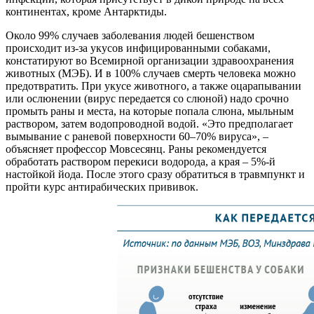
континентах, кроме Антарктиды.
Около 99% случаев заболевания людей бешенством
происходит из-за укусов инфи­цированными собаками,
констатируют во Всемирной организации здравоохранения
животных (МЭБ). И в 100% случаев смерть человека можно
предотвратить. При уку­се животного, а также оцарапывании
или ослюнении (вирус передается со слюной) надо срочно
промыть раны и места, на ко­торые попала слюна, мыльным
раствором, затем водопроводной водой. «Это пред­полагает
вымывание с раневой поверх­ности 60–70% вируса», –
объясняет про­фессор Мовсесянц. Раны рекомендуется
обработать раствором перекиси водорода, а края – 5%-й
настойкой йода. После этого сразу обратиться в травмпункт и
пройти курс антирабических прививок.