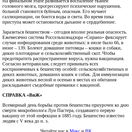
На финальном этапе развивается воспаление тканей
головного мозга, прогрессируют психические нару­шения,
больной становится буйным, опас­ным. Его мучают
галлюцинации, он боится воды и света. Во время пика
приступа мо­жет остановиться дыхание и сердцебиение.
Заразиться бешенством – сегодня вполне реальная опасность.
Ежемесяч­но система Россельхознадзора «Сирано» фиксирует
случаи инфицирования среди животных: в июле было 66, в
июне – 139. Болеют домашние питомцы – кошки и со­баки,
дикие плотоядные и сельскохозяй­ственный скот. Чтобы
предотвратить рас­пространение вируса, нужна вакцинация.
Согласно ветправилам, следует прививать всех
восприимчивых к бешенству особей: сельскохозяйственных и
диких животных, домашних кошек и собак. Для иммуни­зации
диких животных весной и осенью в местах их обитания
раскладывают съе­добные приманки с вакциной.
СПРАВКА «ВиЖ»
Всемирный день борьбы против бешенства приурочен ко дню
смерти микробиолога Луи Пастера, создавшего первую
вакцину от этой инфекции в 1885 году. Бешенство известно
людям с V века до н. э.
Читайте нас в
Макс
и
ВК