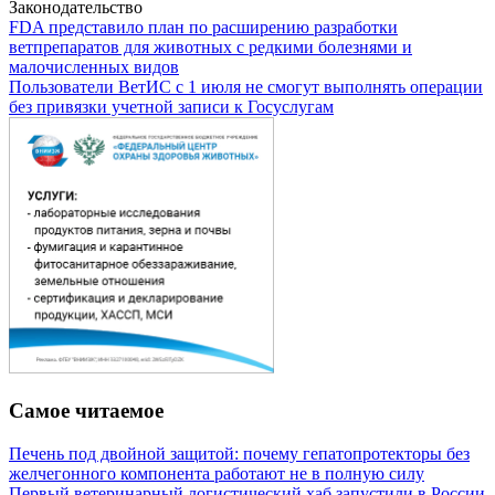
Законодательство
FDA представило план по расширению разработки
ветпрепаратов для животных с редкими болезнями и
малочисленных видов
Пользователи ВетИС с 1 июля не смогут выполнять операции
без привязки учетной записи к Госуслугам
Самое читаемое
Печень под двойной защитой: почему гепатопротекторы без
желчегонного компонента работают не в полную силу
Первый ветеринарный логистический хаб запустили в России