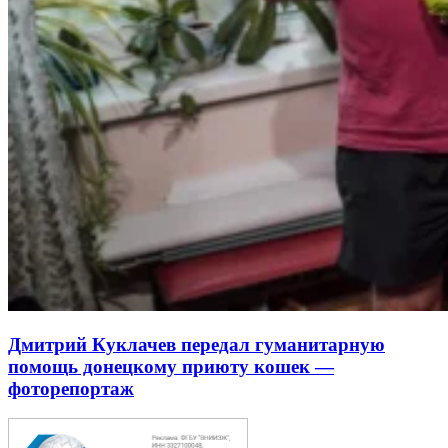
Дмитрий Куклачев передал гуманитарную
помощь донецкому приюту кошек —
фоторепортаж