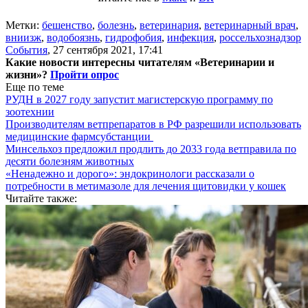
Метки:
бешенство
,
болезнь
,
ветеринария
,
ветеринарный врач
,
вниизж
,
водобоязнь
,
гидрофобия
,
инфекция
,
россельхознадзор
События
,
27 сентября 2021, 17:41
Какие новости интересны читателям «Ветеринарии и
жизни»?
Пройти опрос
Еще по теме
РУДН в 2027 году запустит магистерскую программу по
зоотехнии
Производителям ветпрепаратов в РФ разрешили использовать
медицинские фармсубстанции
Минсельхоз предложил продлить до 2033 года ветправила по
десяти болезням животных
«Ненадежно и дорого»: эндокринологи рассказали о
потребности в метимазоле для лечения щитовидки у кошек
Читайте также: