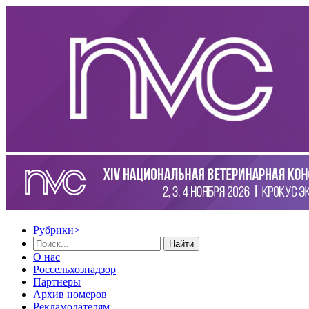
Рубрики
>
Найти
О нас
Россельхознадзор
Партнеры
Архив номеров
Рекламодателям