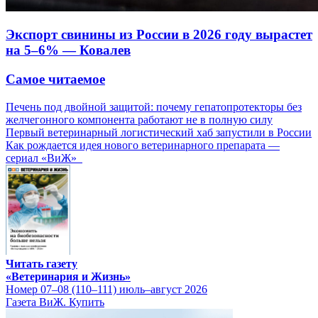
Экспорт свинины из России в 2026 году вырастет
на 5–6% — Ковалев
Самое читаемое
Печень под двойной защитой: почему гепатопротекторы без
желчегонного компонента работают не в полную силу
Первый ветеринарный логистический хаб запустили в России
Как рождается идея нового ветеринарного препарата —
сериал «ВиЖ»
Читать газету
«Ветеринария и Жизнь»
Номер 07–08 (110–111) июль–август 2026
Газета ВиЖ. Купить