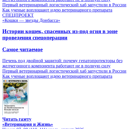
Первый ветеринарный логистический хаб запустили в России
Как ученые воплощают идею ветеринарного препарата
СПЕЦПРОЕКТ
«Кошки — звезды Донбасса»
Истории кошек, спасенных из-под огня в зоне
проведения спецоперации
Самое читаемое
Печень под двойной защитой: почему гепатопротекторы без
желчегонного компонента работают не в полную силу
Первый ветеринарный логистический хаб запустили в России
Как ученые воплощают идею ветеринарного препарата
Читать газету
«Ветеринария и Жизнь»