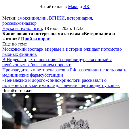
Читайте нас в
Макс
и
ВК
Метки:
амоксициллин
,
ВГНКИ
,
ветеринария
,
россельхознадзор
Наука и технологии
,
18 июля 2025, 12:32
Какие новости интересны читателям «Ветеринарии и
жизни»?
Пройти опрос
Еще по теме
Московский зоопарк впервые в истории ожидает потомство
рыбных филинов
В Нидерландах нашли новый парвовирус, связанный с
необычным заболеванием поросят
Производителям ветпрепаратов в РФ разрешили использовать
медицинские фармсубстанции
«Ненадежно и дорого»: эндокринологи рассказали о
потребности в метимазоле для лечения щитовидки у кошек
Читайте также: