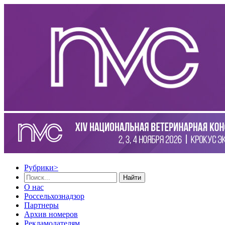
Рубрики
>
Найти
О нас
Россельхознадзор
Партнеры
Архив номеров
Рекламодателям