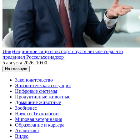
Инкубационное яйцо и экспорт спустя четыре года: что
предвидел Россельхознадзор
5 августа 2026, 10:00
На главную
Законодательство
Эпизоотическая ситуация
Цифровые системы
Продуктивные животные
Домашние животные
Зообизнес
Наука и Технологии
Мировая ветеринария
Образование и карьера
Аналитика
Видео