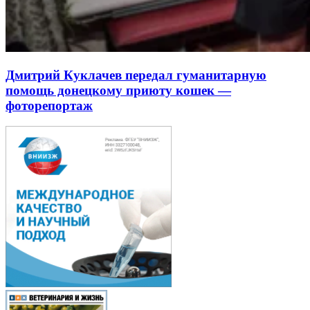
Дмитрий Куклачев передал гуманитарную
помощь донецкому приюту кошек —
фоторепортаж