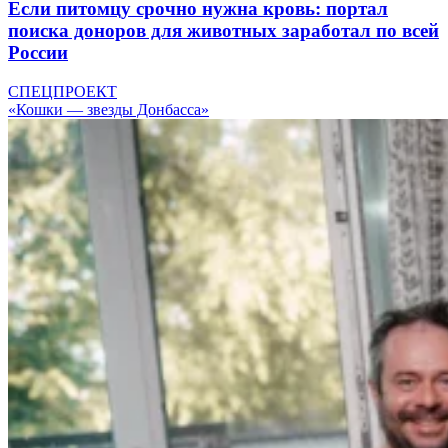
Если питомцу срочно нужна кровь: портал
поиска доноров для животных заработал по всей
России
СПЕЦПРОЕКТ
«Кошки — звезды Донбасса»