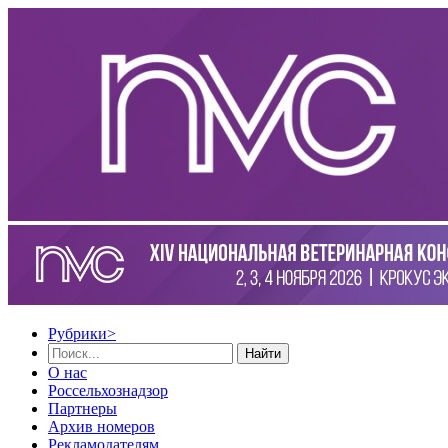
Рубрики
>
Найти
О нас
Россельхознадзор
Партнеры
Архив номеров
Рекламодателям