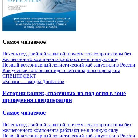
Самое читаемое
Печень под двойной защитой: почему гепатопротекторы без
желчегонного компонента работают не в полную силу
Первый ветеринарный логистический хаб запустили в России
Как ученые воплощают идею ветеринарного препарата
СПЕЦПРОЕКТ
«Кошки — звезды Донбасса»
Истории кошек, спасенных из-под огня в зоне
проведения спецоперации
Самое читаемое
Печень под двойной защитой: почему гепатопротекторы без
желчегонного компонента работают не в полную силу
Первый ветеринарный логистический хаб запустили в России