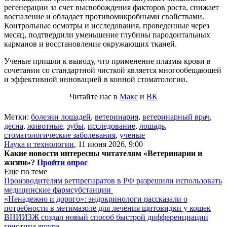
регенерации за счет высвобождения факторов роста, снижает
воспаление и обладает противомикробными свойствами.
Контрольные осмотры и исследования, проведенные через
месяц, подтвердили уменьшение глубины пародонтальных
карманов и восстановление окружающих тканей.
Ученые пришли к выводу, что применение плазмы крови в
сочетании со стандартной чисткой является многообещающей
и эффективной инновацией в конной стоматологии.
Читайте нас в
Макс
и
ВК
Метки:
болезни лошадей
,
ветеринария
,
ветеринарный врач
,
десна
,
животные
,
зубы
,
исследование
,
лошадь
,
стоматологические заболевания
,
ученые
Наука и технологии
,
11 июня 2026, 9:00
Какие новости интересны читателям «Ветеринарии и
жизни»?
Пройти опрос
Еще по теме
Производителям ветпрепаратов в РФ разрешили использовать
медицинские фармсубстанции
«Ненадежно и дорого»: эндокринологи рассказали о
потребности в метимазоле для лечения щитовидки у кошек
ВНИИЗЖ создал новый способ быстрой дифференциации
генотипа ящура