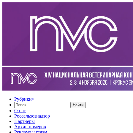
Рубрики
>
Найти
О нас
Россельхознадзор
Партнеры
Архив номеров
Рекламодателям