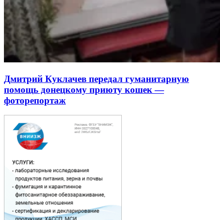
Дмитрий Куклачев передал гуманитарную
помощь донецкому приюту кошек —
фоторепортаж