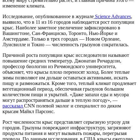
всему миру стремительно растет, и главная причина этого —
изменение климата.
Исследование, опубликованное в журнале
Science Advances
,
выявило, что в 11 из 16 городов наблюдается рост популяции
крыс. Наиболее заметное увеличение зафиксировано в
Вашингтоне, Сан-Франциско, Торонто, Нью-Йорке и
Амстердаме. Только в трех городах — Новом Орлеане,
Луисвилле и Токио — численность грызунов сократилась.
Причиной роста популяции крыс исследователи называют
повышение средних температур. Джонатан Ричардсон,
профессор биологии из Ричмондского университета,
объясняет, что крысы плохо переносят холод. Более теплые
зимы позволяют им дольше оставаться активными, искать
пищу и размножаться. Кроме того, теплый климат продлевает
вегетационный период, обеспечивая грызунов большим
количеством пищи и укрытий. «Даже запахи еды и мусора
могут распространяться дальше в теплую погоду», —
рассказал
CNN полевой эколог и специалист по диким
крысам Майкл Парсонс.
Рост численности крыс представляет серьезную угрозу для
городов. Грызуны повреждают инфраструктуру, загрязняют
продукты питания и могут вызывать пожары, перегрызая
провода. По данным исследования, в США крысы ежегодно