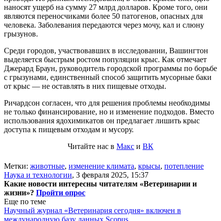
наносят ущерб на сумму 27 млрд долларов. Кроме того, они
являются переносчиками более 50 патогенов, опасных для
человека. Заболевания передаются через мочу, кал и слюну
грызунов.
Среди городов, участвовавших в исследовании, Вашингтон
выделяется быстрым ростом популяции крыс. Как отмечает
Джерард Браун, руководитель городской программы по борьбе
с грызунами, единственный способ защитить мусорные баки
от крыс — не оставлять в них пищевые отходы.
Ричардсон согласен, что для решения проблемы необходимы
не только финансирование, но и изменение подходов. Вместо
использования ядохимикатов он предлагает лишить крыс
доступа к пищевым отходам и мусору.
Читайте нас в
Макс
и
ВК
Метки:
животные
,
изменение климата
,
крысы
,
потепление
Наука и технологии
,
3 февраля 2025, 15:37
Какие новости интересны читателям «Ветеринарии и
жизни»?
Пройти опрос
Еще по теме
Научный журнал «Ветеринария сегодня» включен в
международную базу данных Scopus