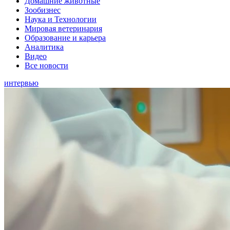
Домашние животные
Зообизнес
Наука и Технологии
Мировая ветеринария
Образование и карьера
Аналитика
Видео
Все новости
интервью