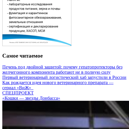
Самое читаемое
Печень под двойной защитой: почему гепатопротекторы без
желчегонного компонента работают не в полную силу
Первый ветеринарный логистический хаб запустили в России
Как рождается идея нового ветеринарного препарата —
сериал «ВиЖ»
СПЕЦПРОЕКТ
«Кошки — звезды Донбасса»