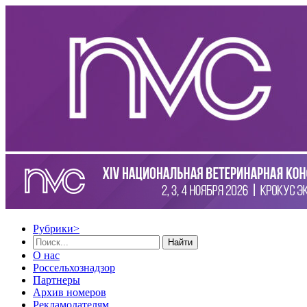
Рубрики
>
Найти
О нас
Россельхознадзор
Партнеры
Архив номеров
Рекламодателям