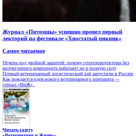
Журнал «Питомцы» успешно провел первый
лекторий на фестивале «Хвостатый пикник»
Самое читаемое
Печень под двойной защитой: почему гепатопротекторы без
желчегонного компонента работают не в полную силу
Первый ветеринарный логистический хаб запустили в России
Как рождается идея нового ветеринарного препарата —
сериал «ВиЖ»
Читать газету
«Ветеринария и Жизнь»