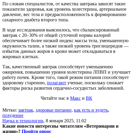
По словам специалистов, от качества завтрака зависят такие
показатели здоровья, как уровень холестерина, артериальное
давление, вес тела и предрасположенность к формированию
сахарного диабета второго типа.
В ходе исследования выяснилось, что сбалансированный
завтрак с 20–30% от общей суточной нормы калорий
обеспечивает более низкий индекс массы тела, уменьшенную
окружность талии, а также низкий уровень триглицеридов —
избыток данных жиров в крови может откладываться в
жировых клетках.
Так, качественный завтрак способствует уменьшению
ожирения, повышению уровня холестерина ЛПВП и улучшает
работу почек. Кроме того, такой режим питания способствует
здоровому старению,
полагают
ученые, поскольку снижает
факторы риска развития сердечно-сосудистых заболеваний.
Читайте нас в
Макс
и
ВК
Метки:
завтрак
,
здоровье питание
,
как есть и худеть
,
похудение
Наука и технологии
,
8 января 2025, 11:02
Какие новости интересны читателям «Ветеринарии и
жизни»?
Пройти опрос