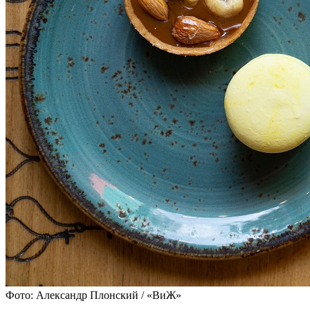
Фото: Александр Плонский / «ВиЖ»