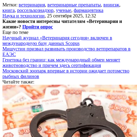
Метки:
ветеринария
,
ветеринарные препапаты
,
вниизж
,
книга
,
россельхознадзор
,
ученые
,
фармацевтика
Наука и технологии
,
25 сентября 2025, 12:32
Какие новости интересны читателям «Ветеринарии и
жизни»?
Пройти опрос
Еще по теме
Научный журнал «Ветеринария сегодня» включен в
международную базу данных Scopus
Мишустин призвал развивать производство ветпрепаратов в
ЕАЭС
Генетика без границ: как международный обмен меняет
животноводство и причем здесь сертификация
Московский зоопарк впервые в истории ожидает потомство
рыбных филинов
Читайте также: