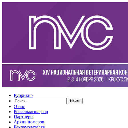
Рубрики
>
Найти
О нас
Россельхознадзор
Партнеры
Архив номеров
Рекламодателям