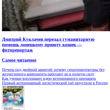
Дмитрий Куклачев передал гуманитарную
помощь донецкому приюту кошек —
фоторепортаж
Самое читаемое
Печень под двойной защитой: почему гепатопротекторы без
желчегонного компонента работают не в полную силу
Как ученые воплощают идею ветеринарного препарата
Первый ветеринарный логистический хаб запустили в России