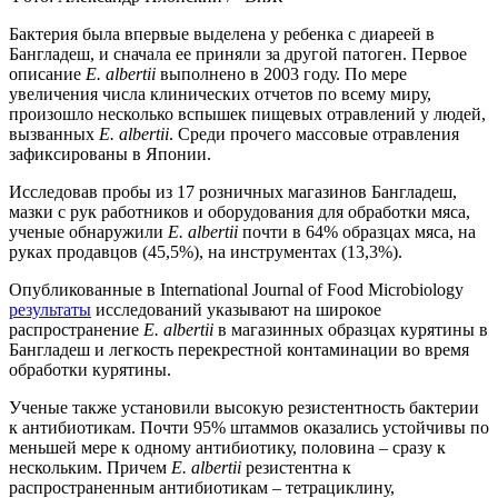
Бактерия была впервые выделена у ребенка с диареей в
Бангладеш, и сначала ее приняли за другой патоген. Первое
описание
E. аlbertii
выполнено в 2003 году. По мере
увеличения числа клинических отчетов по всему миру,
произошло несколько вспышек пищевых отравлений у людей,
вызванных
E. аlbertii
. Среди прочего массовые отравления
зафиксированы в Японии.
Исследовав пробы из 17 розничных магазинов Бангладеш,
мазки с рук работников и оборудования для обработки мяса,
ученые обнаружили
E. albertii
почти в 64% образцах мяса, на
руках продавцов (45,5%), на инструментах (13,3%).
Опубликованные в International Journal of Food Microbiology
результаты
исследований указывают на широкое
распространение
E. albertii
в магазинных образцах курятины в
Бангладеш и легкость перекрестной контаминации во время
обработки курятины.
Ученые также установили высокую резистентность бактерии
к антибиотикам. Почти 95% штаммов оказались устойчивы по
меньшей мере к одному антибиотику, половина – сразу к
нескольким. Причем
E. albertii
резистентна к
распространенным антибиотикам – тетрациклину,