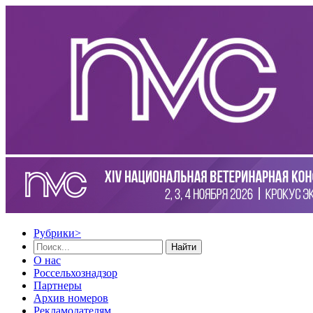
Рубрики
>
Найти
О нас
Россельхознадзор
Партнеры
Архив номеров
Рекламодателям