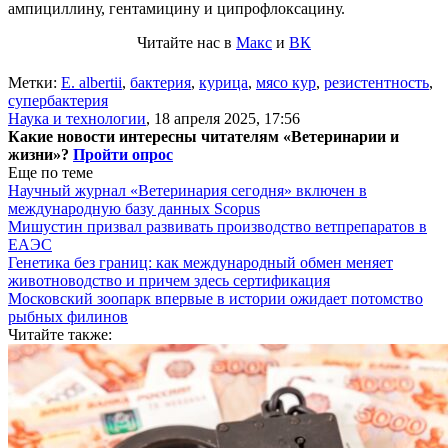
ампициллину, гентамицину и ципрофлоксацину.
Читайте нас в
Макс
и
ВК
Метки:
E. аlbertii
,
бактерия
,
курица
,
мясо кур
,
резистентность
,
супербактерия
Наука и технологии
,
18 апреля 2025, 17:56
Какие новости интересны читателям «Ветеринарии и
жизни»?
Пройти опрос
Еще по теме
Научный журнал «Ветеринария сегодня» включен в
международную базу данных Scopus
Мишустин призвал развивать производство ветпрепаратов в
ЕАЭС
Генетика без границ: как международный обмен меняет
животноводство и причем здесь сертификация
Московский зоопарк впервые в истории ожидает потомство
рыбных филинов
Читайте также: