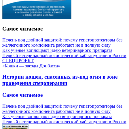
Самое читаемое
Печень под двойной защитой: почему гепатопротекторы без
желчегонного компонента работают не в полную силу
Как ученые воплощают идею ветеринарного препарата
Первый ветеринарный логистический хаб запустили в России
СПЕЦПРОЕКТ
«Кошки — звезды Донбасса»
Истории кошек, спасенных из-под огня в зоне
проведения спецоперации
Самое читаемое
Печень под двойной защитой: почему гепатопротекторы без
желчегонного компонента работают не в полную силу
Как ученые воплощают идею ветеринарного препарата
Первый ветеринарный логистический хаб запустили в России