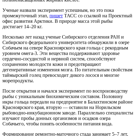
Ученые назвали эксперимент успешным, но это пока
промежуточный этап,
пишет
ТАСС со ссылкой на Проектный
офис развития Арктики. В природе масса этой рыбы
достигает 14–20 кг.
Несколько лет назад ученые Сибирского отделения РАН и
Сибирского федерального университета обнаружили в озере
Собачьем на севере Красноярского края гольца с рекордным
уровнем омега-3. Эти вещества поддерживают здоровье
сердечно-сосудистой и нервной систем, способствуют
сохранению молодости кожи и предотвращают
дегенеративные изменения мозга. По питательным свойствам
таймырский голец превосходит дикого лосося и многие
морепродукты.
После открытия и начался эксперимент по воспроизводству
рыбы с уникальным биохимическим составом. Половину
икры гольца передали на предприятие в Балахтинском районе
Красноярского края, вторую — оставили на Норильском
рыбоводно-инкубационном заводе. Параллельно специалисты
изучают пробы донных организмов и осадков озера
Собачьего, чтобы понять особенности питания вида.
Формирование ремонтно-маточного стада занимает 5–7 лет,