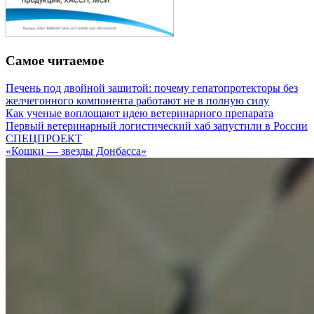
Самое читаемое
Печень под двойной защитой: почему гепатопротекторы без
желчегонного компонента работают не в полную силу
Как ученые воплощают идею ветеринарного препарата
Первый ветеринарный логистический хаб запустили в России
СПЕЦПРОЕКТ
«Кошки — звезды Донбасса»