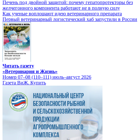
Печень под двойной защитой: почему гепатопротекторы без
желчегонного компонента работают не в полную силу
Как ученые воплощают идею ветеринарного препарата
Первый ветеринарный логистический хаб запустили в России
Читать газету
«Ветеринария и Жизнь»
Номер 07–08 (110–111) июль–август 2026
Газета ВиЖ. Купить