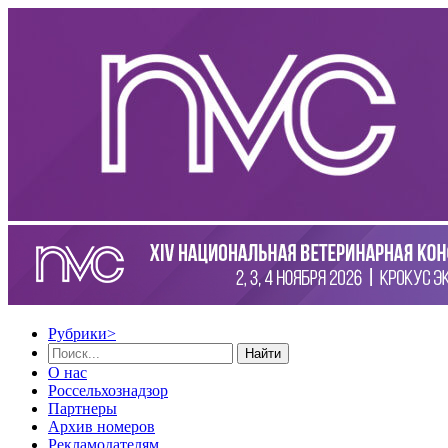
Рубрики
>
Найти
О нас
Россельхознадзор
Партнеры
Архив номеров
Рекламодателям