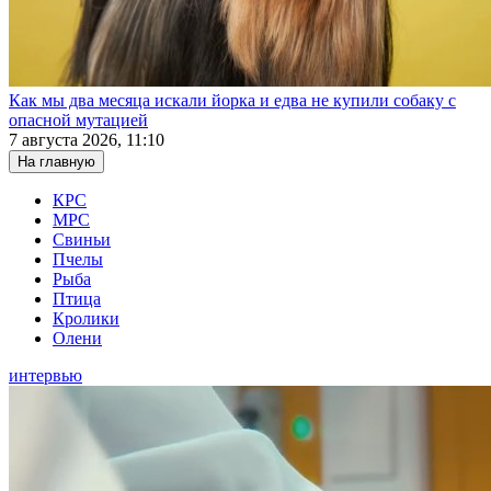
Как мы два месяца искали йорка и едва не купили собаку с
опасной мутацией
7 августа 2026, 11:10
На главную
КРС
МРС
Свиньи
Пчелы
Рыба
Птица
Кролики
Олени
интервью