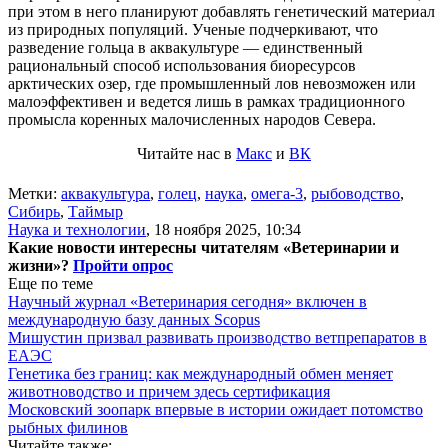
при этом в него планируют добавлять генетический материал
из природных популяций. Ученые подчеркивают, что
разведение гольца в аквакультуре — единственный
рациональный способ использования биоресурсов
арктических озер, где промышленный лов невозможен или
малоэффективен и ведется лишь в рамках традиционного
промысла коренных малочисленных народов Севера.
Читайте нас в
Макс
и
ВК
Метки:
аквакультура
,
голец
,
наука
,
омега-3
,
рыбоводство
,
Сибирь
,
Таймыр
Наука и технологии
,
18 ноября 2025, 10:34
Какие новости интересны читателям «Ветеринарии и
жизни»?
Пройти опрос
Еще по теме
Научный журнал «Ветеринария сегодня» включен в
международную базу данных Scopus
Мишустин призвал развивать производство ветпрепаратов в
ЕАЭС
Генетика без границ: как международный обмен меняет
животноводство и причем здесь сертификация
Московский зоопарк впервые в истории ожидает потомство
рыбных филинов
Читайте также: