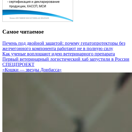
Самое читаемое
Печень под двойной защитой: почему гепатопротекторы без
желчегонного компонента работают не в полную силу
Как ученые воплощают идею ветеринарного препарата
Первый ветеринарный логистический хаб запустили в России
СПЕЦПРОЕКТ
«Кошки — звезды Донбасса»