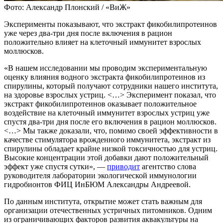
Фото: Александр Плонский / «ВиЖ»
Эксперименты показывают, что экстракт фикобилипротеинов
уже через два-три дня после включения в рацион
положительно влияет на клеточный иммунитет взрослых
моллюсков.
«В нашем исследовании мы проводим экспериментальную
оценку влияния водного экстракта фикобилипротеинов из
спирулины, который получают сотрудники нашего института,
на здоровье взрослых устриц. <…> Эксперимент показал, что
экстракт фикобилипротеинов оказывает положительное
воздействие на клеточный иммунитет взрослых устриц уже
спустя два-три дня после его включения в рацион моллюсков.
<…> Мы также доказали, что, помимо своей эффективности в
качестве стимулятора врожденного иммунитета, экстракт из
спирулины обладает крайне низкой токсичностью для устриц.
Высокие концентрации этой добавки дают положительный
эффект уже спустя сутки», —
приводит
агентство слова
руководителя лаборатории экологической иммунологии
гидробионтов ФИЦ ИнБЮМ Александры Андреевой.
По данным института, открытие может стать важным для
организации отечественных устричных питомников. Одним
из ограничивающих факторов развития аквакультуры на