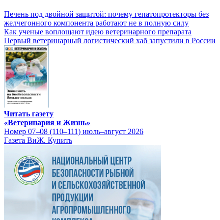
Печень под двойной защитой: почему гепатопротекторы без
желчегонного компонента работают не в полную силу
Как ученые воплощают идею ветеринарного препарата
Первый ветеринарный логистический хаб запустили в России
Читать газету
«Ветеринария и Жизнь»
Номер 07–08 (110–111) июль–август 2026
Газета ВиЖ. Купить