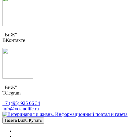
"ВиЖ"
ВКонтакте
"ВиЖ"
Telegram
+7 (495) 925 06 34
info@vetandlife.ru
Газета ВиЖ. Купить