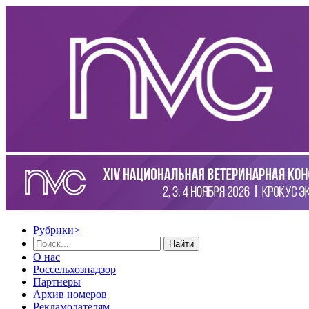
Рубрики
>
Найти
О нас
Россельхознадзор
Партнеры
Архив номеров
Рекламодателям