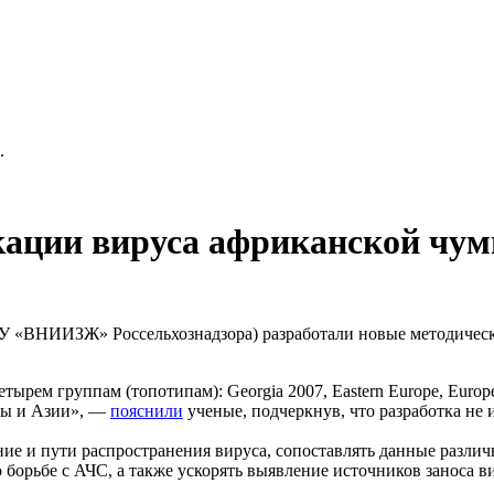
.
ации вируса африканской чум
У «ВНИИЗЖ» Россельхознадзора) разработали новые методическ
тырем группам (топотипам): Georgia 2007, Eastern Europe, Europ
опы и Азии», —
пояснили
ученые, подчеркнув, что разработка не 
ие и пути распространения вируса, сопоставлять данные различ
борьбе с АЧС, а также ускорять выявление источников заноса 