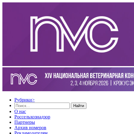
Рубрики
>
Найти
О нас
Россельхознадзор
Партнеры
Архив номеров
Рекламодателям