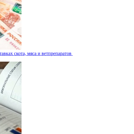
авках скота, мяса и ветпрепаратов