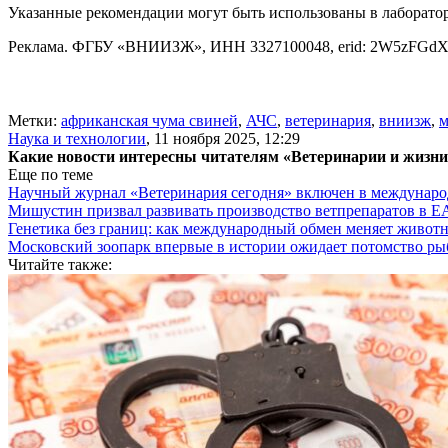
Указанные рекомендации могут быть использованы в лаборатор
Реклама. ФГБУ «ВНИИЗЖ», ИНН 3327100048, erid: 2W5zFGd
Метки:
африканская чума свиней
,
АЧС
,
ветеринария
,
вниизж
,
м
Наука и технологии
,
11 ноября 2025, 12:29
Какие новости интересны читателям «Ветеринарии и жизн
Еще по теме
Научный журнал «Ветеринария сегодня» включен в междунаро
Мишустин призвал развивать производство ветпрепаратов в 
Генетика без границ: как международный обмен меняет животн
Московский зоопарк впервые в истории ожидает потомство р
Читайте также: