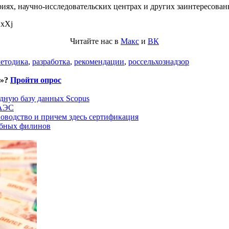
иях, научно-исследовательских центрах и других заинтересован
XxXj
Читайте нас в
Макс
и
ВК
етодика
,
разработка
,
рекомендации
,
россельхознадзор
и»?
Пройти опрос
дную базу данных Scopus
ЕАЭС
оводство и причем здесь сертификация
ыбных филинов