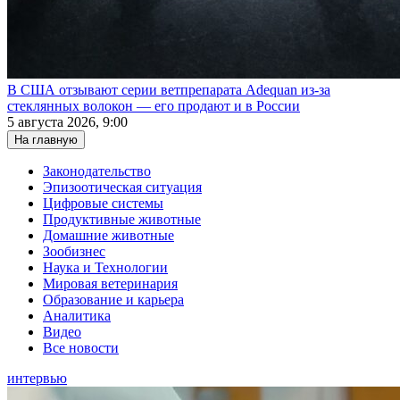
В США отзывают серии ветпрепарата Adequan из-за
стеклянных волокон — его продают и в России
5 августа 2026, 9:00
На главную
Законодательство
Эпизоотическая ситуация
Цифровые системы
Продуктивные животные
Домашние животные
Зообизнес
Наука и Технологии
Мировая ветеринария
Образование и карьера
Аналитика
Видео
Все новости
интервью