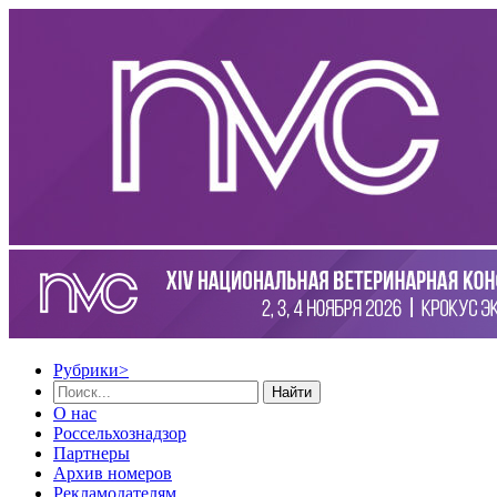
Рубрики
>
Найти
О нас
Россельхознадзор
Партнеры
Архив номеров
Рекламодателям