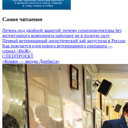
Самое читаемое
Печень под двойной защитой: почему гепатопротекторы без
желчегонного компонента работают не в полную силу
Первый ветеринарный логистический хаб запустили в России
Как рождается идея нового ветеринарного препарата —
сериал «ВиЖ»
СПЕЦПРОЕКТ
«Кошки — звезды Донбасса»