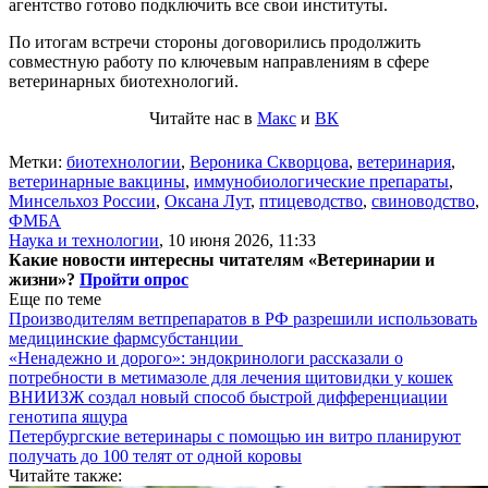
агентство готово подключить все свои институты.
По итогам встречи стороны договорились продолжить
совместную работу по ключевым направлениям в сфере
ветеринарных биотехнологий.
Читайте нас в
Макс
и
ВК
Метки:
биотехнологии
,
Вероника Скворцова
,
ветеринария
,
ветеринарные вакцины
,
иммунобиологические препараты
,
Минсельхоз России
,
Оксана Лут
,
птицеводство
,
свиноводство
,
ФМБА
Наука и технологии
,
10 июня 2026, 11:33
Какие новости интересны читателям «Ветеринарии и
жизни»?
Пройти опрос
Еще по теме
Производителям ветпрепаратов в РФ разрешили использовать
медицинские фармсубстанции
«Ненадежно и дорого»: эндокринологи рассказали о
потребности в метимазоле для лечения щитовидки у кошек
ВНИИЗЖ создал новый способ быстрой дифференциации
генотипа ящура
Петербургские ветеринары с помощью ин витро планируют
получать до 100 телят от одной коровы
Читайте также: