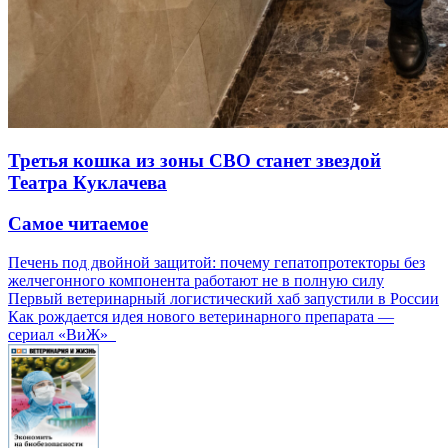
Третья кошка из зоны СВО станет звездой
Театра Куклачева
Самое читаемое
Печень под двойной защитой: почему гепатопротекторы без
желчегонного компонента работают не в полную силу
Первый ветеринарный логистический хаб запустили в России
Как рождается идея нового ветеринарного препарата —
сериал «ВиЖ»