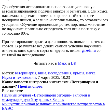
Для обучения исследователи использовали установку с
автоматизированной подачей запахов и рычагами. Если крыса
нажимала на рычаг в ответ на «правильный» запах, ее
поощряли пищей, а если на «неправильный», то оставляли без
угощения. Обучение продолжали до тех пор, пока животные
не научились правильно определять сорт вина по запаху с
точностью 80%.
При тестировании крысам дали понюхать новые вина тех же
сортов. В результате все девять самцов успешно научились
отличать вино одного сорта от другого, пишет
gazeta.ru
со
ссылкой на исследование.
Читайте нас в
Макс
и
ВК
Метки:
ветеринария
,
вина
,
исследования
,
крысы
,
наука
Наука и технологии
,
7 марта 2025, 10:23
Какие новости интересны читателям «Ветеринарии и
жизни»?
Пройти опрос
Еще по теме
Научный журнал «Ветеринария сегодня» включен в
международную базу данных Scopus
Мишустин призвал развивать производство ветпрепаратов в
ЕАЭС