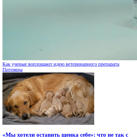
Как ученые воплощают идею ветеринарного препарата
Питомцы
«Мы хотели оставить щенка себе»: что не так с