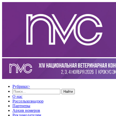
Рубрики
>
Найти
О нас
Россельхознадзор
Партнеры
Архив номеров
Рекламодателям