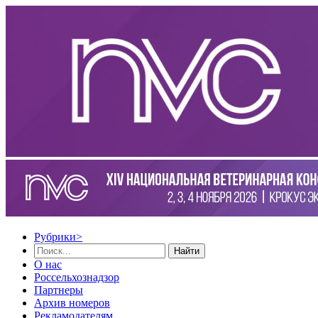
Рубрики
>
Найти
О нас
Россельхознадзор
Партнеры
Архив номеров
Рекламодателям