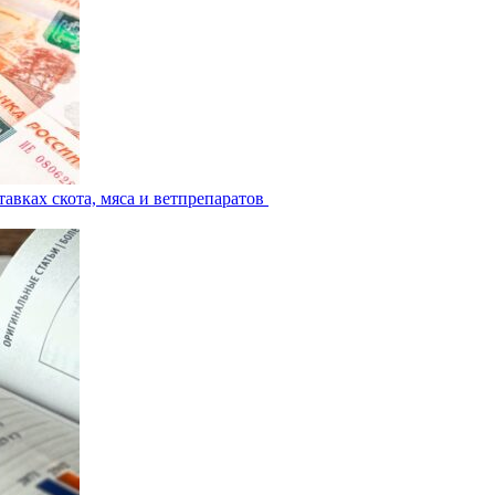
авках скота, мяса и ветпрепаратов