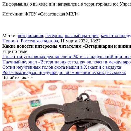
Информация о
выявлении направлена в территориальное Управ
Источник: ФГБУ «Саратовская МВЛ»
Метки:
ветеринария
,
ветеринарная лаборатория
,
качество прод
Новости Россельхознадзора
,
11 марта 2022, 18:27
Какие новости интересны читателям «Ветеринарии и жизн
Еще по теме
Полсотни уголовных дел завели в РФ из-за нарушений при пост
Научный журнал «Ветеринария сегодня» включен в междунаро
Сотни неучтенных голов скота нашли в Хакасии с воздуха
Россельхознадзор предупредил об мошеннических рассылках
Читайте также: