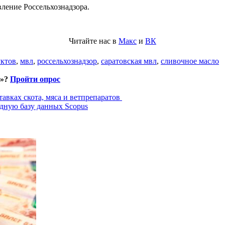
ление Россельхознадзора.
Читайте нас в
Макс
и
ВК
уктов
,
мвл
,
россельхознадзор
,
саратовская мвл
,
сливочное масло
и»?
Пройти опрос
авках скота, мяса и ветпрепаратов
дную базу данных Scopus