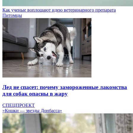
Как ученые воплощают идею ветеринарного препарата
Питомцы
Лед не спасет: почему замороженные лакомства
для собак опасны в жару
СПЕЦПРОЕКТ
«Кошки — звезды Донбасса»