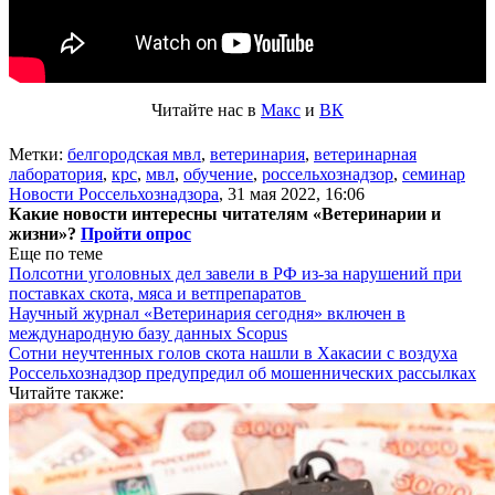
Читайте нас в
Макс
и
ВК
Метки:
белгородская мвл
,
ветеринария
,
ветеринарная
лаборатория
,
крс
,
мвл
,
обучение
,
россельхознадзор
,
семинар
Новости Россельхознадзора
,
31 мая 2022, 16:06
Какие новости интересны читателям «Ветеринарии и
жизни»?
Пройти опрос
Еще по теме
Полсотни уголовных дел завели в РФ из-за нарушений при
поставках скота, мяса и ветпрепаратов
Научный журнал «Ветеринария сегодня» включен в
международную базу данных Scopus
Сотни неучтенных голов скота нашли в Хакасии с воздуха
Россельхознадзор предупредил об мошеннических рассылках
Читайте также: