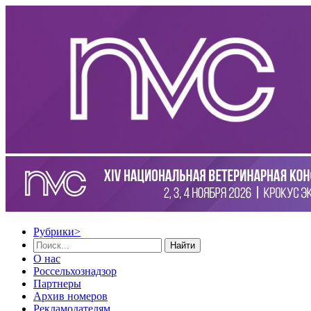
Рубрики
>
Найти
О нас
Россельхознадзор
Партнеры
Архив номеров
Рекламодателям