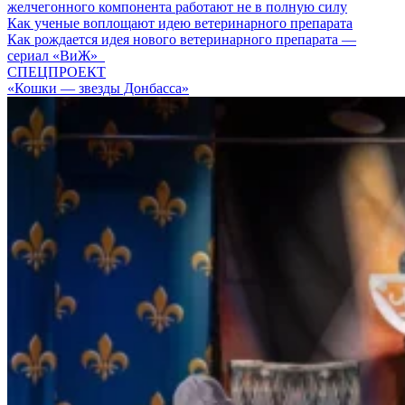
желчегонного компонента работают не в полную силу
Как ученые воплощают идею ветеринарного препарата
Как рождается идея нового ветеринарного препарата —
сериал «ВиЖ»
СПЕЦПРОЕКТ
«Кошки — звезды Донбасса»