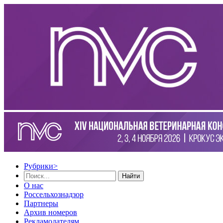
Рубрики
>
Найти
О нас
Россельхознадзор
Партнеры
Архив номеров
Рекламодателям