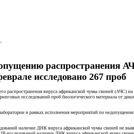
.
допущению распространения АЧ
врале исследовано 267 проб
го распространения вируса африканской чумы свиней (АЧС) на
ринговых исследований проб биологического материала от дики
лаборатории в рамках исполнения мероприятий по недопущению
едований наличие ДНК вируса африканской чумы свиней не выя
м ПЦР-исследований наличие ДНК вируса африканской чумы свине