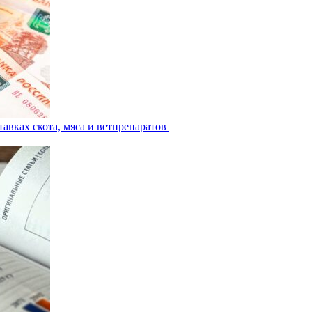
авках скота, мяса и ветпрепаратов