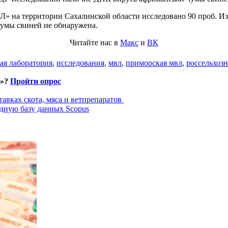
на территории Сахалинской области исследовано 90 проб. Из н
умы свиней не обнаружена.
Читайте нас в
Макс
и
ВК
ая лаборатория
,
исследования
,
мвл
,
приморская мвл
,
россельхозн
и»?
Пройти опрос
авках скота, мяса и ветпрепаратов
дную базу данных Scopus