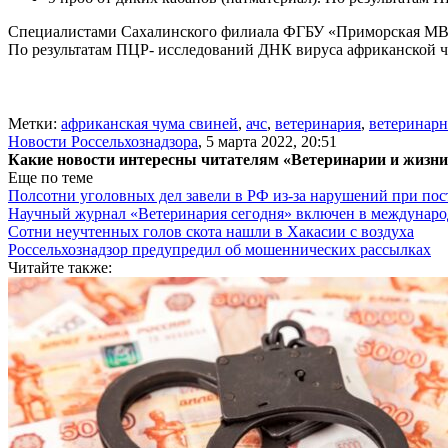
Специалистами Сахалинского филиала ФГБУ «Приморская МВЛ» 
По результатам ПЦР- исследований ДНК вируса африканской ч
Метки:
африканская чума свиней
,
ачс
,
ветеринария
,
ветеринарн
Новости Россельхознадзора
,
5 марта 2022, 20:51
Какие новости интересны читателям «Ветеринарии и жизн
Еще по теме
Полсотни уголовных дел завели в РФ из-за нарушений при пост
Научный журнал «Ветеринария сегодня» включен в междунаро
Сотни неучтенных голов скота нашли в Хакасии с воздуха
Россельхознадзор предупредил об мошеннических рассылках
Читайте также: