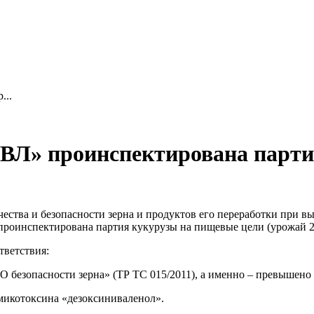
...
Л» проинспектирована партия
ства и безопасности зерна и продуктов его переработки при выв
проинспектирована партия кукурузы на пищевые цели (урожай 20
тветствия:
 безопасности зерна» (ТР ТС 015/2011), а именно – превышено
микотоксина «дезоксиниваленол».