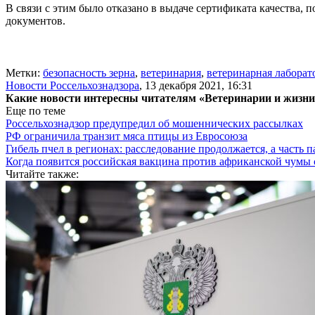
В связи с этим было отказано в выдаче сертификата качества,
документов.
Метки:
безопасность зерна
,
ветеринария
,
ветеринарная лаборат
Новости Россельхознадзора
,
13 декабря 2021, 16:31
Какие новости интересны читателям «Ветеринарии и жизн
Еще по теме
Россельхознадзор предупредил об мошеннических рассылках
РФ ограничила транзит мяса птицы из Евросоюза
Гибель пчел в регионах: расследование продолжается, а часть п
Когда появится российская вакцина против африканской чумы
Читайте также: