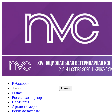
Рубрики
>
Найти
О нас
Россельхознадзор
Партнеры
Архив номеров
Рекламодателям