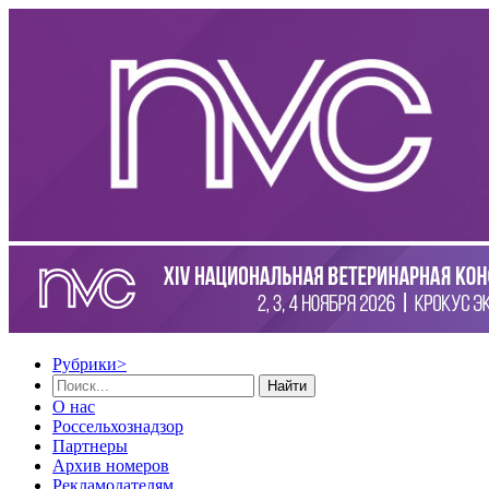
Рубрики
>
Найти
О нас
Россельхознадзор
Партнеры
Архив номеров
Рекламодателям