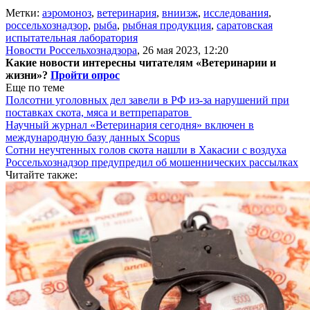
Метки:
аэромоноз
,
ветеринария
,
вниизж
,
исследования
,
россельхознадзор
,
рыба
,
рыбная продукция
,
саратовская
испытательная лаборатория
Новости Россельхознадзора
,
26 мая 2023, 12:20
Какие новости интересны читателям «Ветеринарии и
жизни»?
Пройти опрос
Еще по теме
Полсотни уголовных дел завели в РФ из-за нарушений при
поставках скота, мяса и ветпрепаратов
Научный журнал «Ветеринария сегодня» включен в
международную базу данных Scopus
Сотни неучтенных голов скота нашли в Хакасии с воздуха
Россельхознадзор предупредил об мошеннических рассылках
Читайте также: