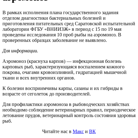
В рамках исполнения плана государственного задания
отделом диагностики бактериальных болезней и
приготовления питательных сред Саратовской испытательной
лаборатории ФГБУ «ВНИИЗЖ» в период с 15 по 19 мая
проведены исследования 10 проб рыбы на аэромоноз. В
проверенных образцах заболевание не выявлено.
Для информации.
Аэромоноз (краснуха карпов) — инфекционная болезнь
карповых рыб, характеризующаяся воспалением кожного
покрова, очагами кровоизлияний, гидратацией мышечной
ткани и всех внутренних органов.
К болезни восприимчивы карпы, сазаны и их гибриды в
возрасте от сеголеток до производителей.
Для профилактики аэромоноза в рыбоводческих хозяйствах
необходимо соблюдение ветеринарных правил, периодическое
летование прудов, ветеринарный контроль состояния здоровья
рыб.
Читайте нас в
Макс
и
ВК