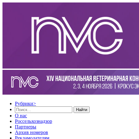
Рубрики
>
Найти
О нас
Россельхознадзор
Партнеры
Архив номеров
Рекламодателям