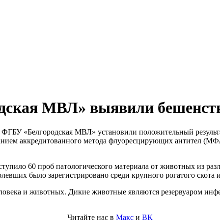
ская МВЛ» выявили бешенств
ФГБУ «Белгородская МВЛ» установили положительный результат
ванием аккредитованного метода флуоресцирующих антител (МФА
оступило 60 проб патологического материала от животных из ра
левших было зарегистрировано среди крупного рогатого скота и 
ловека и животных. Дикие животные являются резервуаром инфек
Читайте нас в
Макс
и
ВК