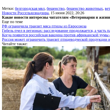
Метки:
белгородская мвл
,
бешенство
,
бешенство животных
,
ве
Новости Россельхознадзора
,
15 июня 2022, 20:26
Какие новости интересны читателям «Ветеринарии и жизн
Еще по теме
РФ ограничила транзит мяса птицы из Евросоюза
Гибель пчел в регионах: расследование продолжается, а часть п
Когда появится российская вакцина против африканской чумы
Россия может ограничить транзит птицеводческой продукции 
Читайте также: