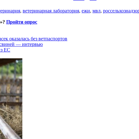
теринария
,
ветеринарная лаборатория
,
ежи
,
мвл
,
россельхознадзо
и»?
Пройти опрос
асек оказалась без ветпаспортов
 свиней — интервью
из ЕС