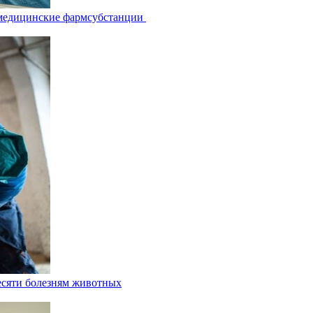
 медицинские фармсубстанции
есяти болезням животных